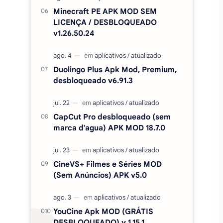
CapCut Pro desbloqueado (sem
marca d'agua) APK MOD 18.7.0
CineVS+ Filmes e Séries MOD
(Sem Anúncios) APK v5.0
YouCine Apk MOD (GRÁTIS
DESBLOQUEADO) v 1.15.1
Categorias
simulação
ação
aventura
corrida
estratégia
casual