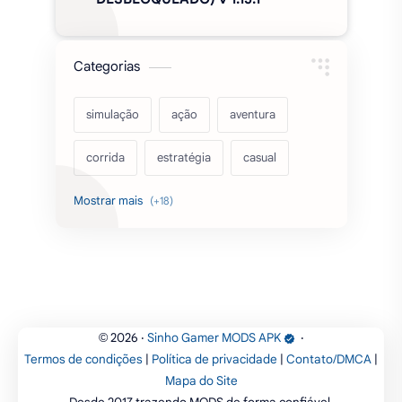
acarde
esportes
filmes
fps
IPTV
futebol
romance
mundo aberto
sobrevivência
luta
IA
educação
2026
‧
Sinho Gamer MODS APK
‧
©
Termos de condições
|
Política de privacidade
|
Contato/DMCA
|
emuladores
desenho
cartas
Mapa do Site
Desde 2017 trazendo MODS de forma confiável.
criatividade
artes
tabuleiro
Parceiros: