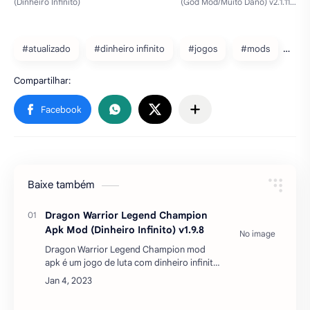
Baixe também
Dragon Warrior Legend Champion
Apk Mod (Dinheiro Infinito) v1.9.8
Dragon Warrior Legend Champion mod
apk é um jogo de luta com dinheiro infinito
de anime com um sistema de combate
emocionante. Lute para ser a lenda. Lute
para ser o campeão. Você …
SNIPER ZOMBIE 2: Crime City Apk
Mod (Dinheiro Infinito) v2.23.1
Download SNIPER ZOMBIE 2: Crime City
apk mod dinheiro infinito atualizado 2023
via mediafire – Emocionante sniper um
jogo para Android onde você se encontrará
nas realidades de um …
Harvest Town Apk Mod Menu
Energia Infinita v2.7.2