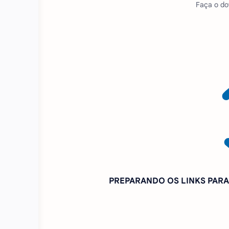
Faça o do
PREPARANDO OS LINKS PA
Se o MOD não quer baixa
PIX INCENTIVO