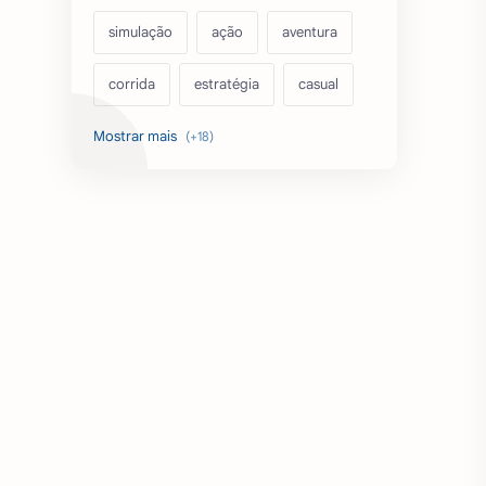
simulação
ação
aventura
corrida
estratégia
casual
acarde
esportes
filmes
fps
IPTV
futebol
romance
mundo aberto
sobrevivência
luta
IA
educação
emuladores
desenho
cartas
criatividade
artes
tabuleiro