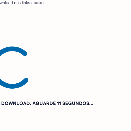
wnload nos links abaixo
RA DOWNLOAD. AGUARDE
9 SEGUNDOS...
r, tente novamente
CLICANDO AQUI
: PIX@SINHOGAMER.COM.BR