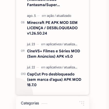
Fantasma/Super
Velocidade/ETC) v2.727.1199
Minecraft PE APK MOD SEM
LICENÇA / DESBLOQUEADO
v1.26.50.24
CineVS+ Filmes e Séries MOD
(Sem Anúncios) APK v5.0
CapCut Pro desbloqueado
(sem marca d'agua) APK MOD
18.7.0
Categorias