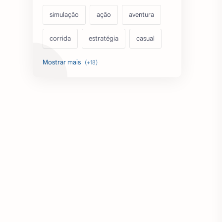
simulação
ação
aventura
corrida
estratégia
casual
acarde
esportes
filmes
fps
IPTV
futebol
romance
mundo aberto
sobrevivência
luta
IA
educação
emuladores
desenho
cartas
criatividade
artes
tabuleiro