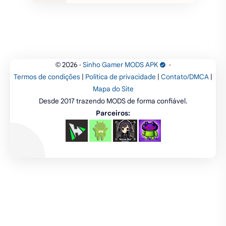
Categorias
simulação
ação
aventura
corrida
estratégia
casual
acarde
esportes
filmes
fps
IPTV
futebol
romance
mundo aberto
sobrevivência
luta
IA
educação
2026
‧
Sinho Gamer MODS APK
‧
©
Termos de condições
|
Política de privacidade
|
Contato/DMCA
|
emuladores
desenho
cartas
Mapa do Site
Desde 2017 trazendo MODS de forma confiável.
criatividade
artes
tabuleiro
Parceiros: