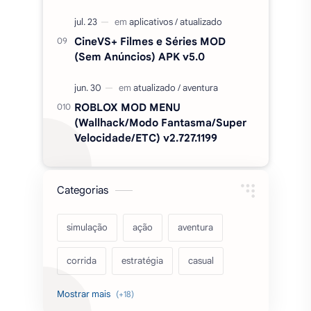
CapCut Pro desbloqueado (sem
marca d'agua) APK MOD 18.7.0
Duolingo Plus Apk Mod, Premium,
desbloqueado v6.91.3
CineVS+ Filmes e Séries MOD
(Sem Anúncios) APK v5.0
ROBLOX MOD MENU
(Wallhack/Modo Fantasma/Super
Velocidade/ETC) v2.727.1199