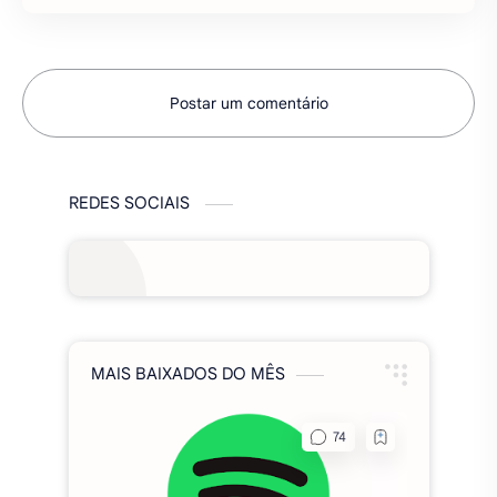
preferem jogos de sobrevivência e jogos de
romance visual, eles tr…
Driver Simulator [Dinheiro Infinito]
v1.2 Apk Mod
Driver Simulator dinheiro infinito O
simulador de motorista de carro mod apk
dinheiro infinito é um mundo 3D aberto no
qual você visitará o assento do motorista
na cidade. Me…
Postar um comentário
REDES SOCIAIS