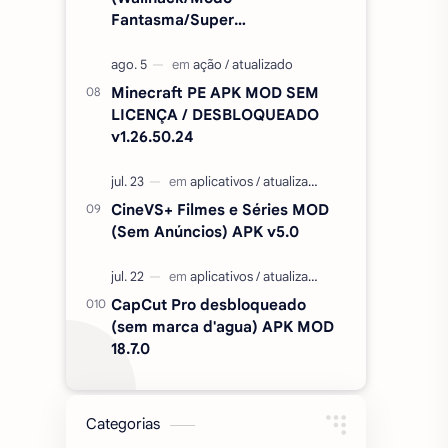
Fantasma/Super
Velocidade/ETC) v2.727.1199
Minecraft PE APK MOD SEM
LICENÇA / DESBLOQUEADO
v1.26.50.24
CineVS+ Filmes e Séries MOD
(Sem Anúncios) APK v5.0
CapCut Pro desbloqueado
(sem marca d'agua) APK MOD
18.7.0
Categorias