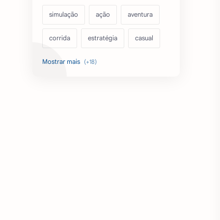
simulação
ação
aventura
corrida
estratégia
casual
acarde
esportes
filmes
fps
IPTV
futebol
romance
mundo aberto
sobrevivência
luta
IA
educação
emuladores
desenho
cartas
criatividade
artes
tabuleiro