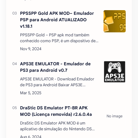
alta qualidade, altamente duradouro,
intuitivo e intrigante para traba…
PPSSPP Gold APK MOD– Emulador
PSP para Android ATUALIZADO
v1.18.1
PPSSPP Gold – PSP apk mod também
conhecido como PSP, é um dispositivo de
jogos predominante no mercado hoje. Este
é um produto da Sony Computer
Entertainment. No momento …
APS3E EMULATOR - Emulador de
PS3 para Android v0.7
APS3E EMULATOR - Download Emulador
de PS3 para Android Baixar APS3E
Emulator - Emulador de PS3 para
AndroidSe você sempre sonhou em jogar
os melhores títulos do PlayStatio…
DraStic DS Emulator PT-BR APK
MOD (Licença removida) r2.6.0.4a
DraStic DS Emulator APK MOD é um
aplicativo de simulação do Nintendo DS
desenvolvido pela Exofphase. Se você não