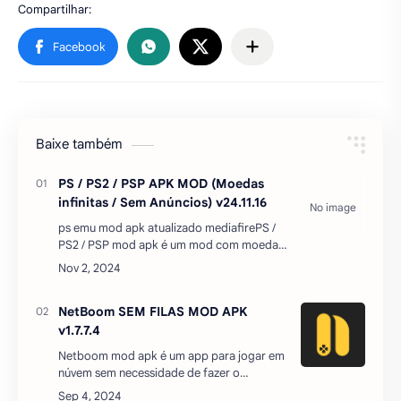
Baixe também
PS / PS2 / PSP APK MOD (Moedas
infinitas / Sem Anúncios) v24.11.16
ps emu mod apk atualizado mediafirePS /
PS2 / PSP mod apk é um mod com moedas
infinitas e sem anúncios para você baixar
de forma grátis aqui no Sinho Gamer.Este é
o aplicativo emul…
NetBoom SEM FILAS MOD APK
v1.7.7.4
Netboom mod apk é um app para jogar em
núvem sem necessidade de fazer o
download do jogo.netboom mod apk é de