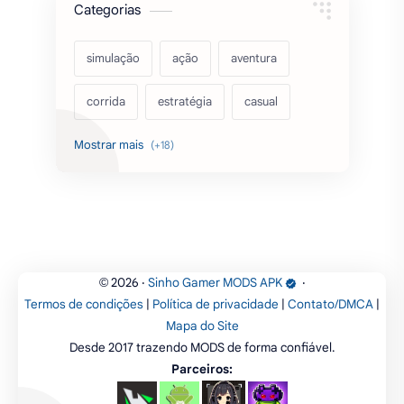
Categorias
simulação
ação
aventura
corrida
estratégia
casual
acarde
esportes
filmes
fps
IPTV
futebol
romance
mundo aberto
sobrevivência
luta
IA
educação
2026
‧
Sinho Gamer MODS APK
‧
©
Termos de condições
|
Política de privacidade
|
Contato/DMCA
|
emuladores
desenho
cartas
Mapa do Site
Desde 2017 trazendo MODS de forma confiável.
criatividade
artes
tabuleiro
Parceiros: