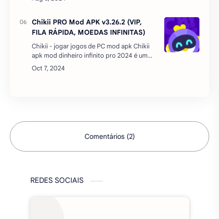
sabe, Nintendo DS tem sido o console de
videogame favorito da Ninte…
Chikii PRO Mod APK v3.26.2 (VIP,
FILA RÁPIDA, MOEDAS INFINITAS)
Chikii - jogar jogos de PC mod apk Chikii
apk mod dinheiro infinito pro 2024 é um
aplicativo para rodar jogos de PC no
celular via nuvem ou cloud. No mod tem
dinheiro infinito…
Comentários (2)
REDES SOCIAIS