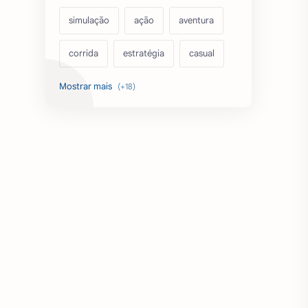
simulação
ação
aventura
corrida
estratégia
casual
acarde
esportes
filmes
fps
IPTV
futebol
romance
mundo aberto
sobrevivência
luta
IA
educação
emuladores
desenho
cartas
criatividade
artes
tabuleiro