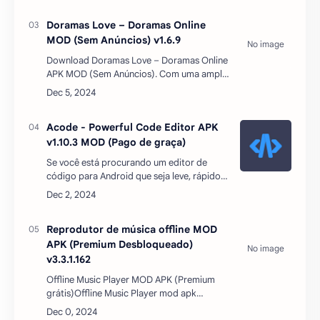
toques na tela, você pode fa…
Doramas Love – Doramas Online
MOD (Sem Anúncios) v1.6.9
Download Doramas Love – Doramas Online
APK MOD (Sem Anúncios). Com uma ampla
seleção de trailers de dramas coreanos,
japoneses, chineses e taiwaneses, nosso
aplicativo oferece uma …
Acode - Powerful Code Editor APK
v1.10.3 MOD (Pago de graça)
Se você está procurando um editor de
código para Android que seja leve, rápido e
poderoso, você precisa conhecer o Acode
- Powerful Code Editor desbloqueado de
graça. Esse aplicati…
Reprodutor de música offline MOD
APK (Premium Desbloqueado)
v3.3.1.162
Offline Music Player MOD APK (Premium
grátis)Offline Music Player mod apk
unlocked (Nomad Music) é o melhor leitor