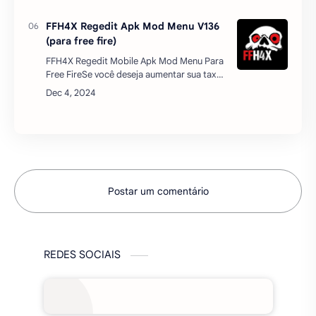
de música, mp3 player para Android. Com
uma interface de usuário …
FFH4X Regedit Apk Mod Menu V136
(para free fire)
FFH4X Regedit Mobile Apk Mod Menu Para
Free FireSe você deseja aumentar sua taxa
de headshot enquanto joga Free Fire com
seus amigos e não tem muito tempo para
aprimorar suas habil…
Postar um comentário
REDES SOCIAIS