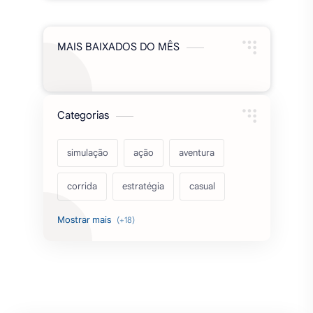
MAIS BAIXADOS DO MÊS
Categorias
simulação
ação
aventura
corrida
estratégia
casual
acarde
esportes
filmes
fps
IPTV
futebol
romance
mundo aberto
sobrevivência