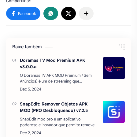
Baixe também
Doramas TV Mod Premium APK
v3.0.0.a
O Doramas TV APK MOD Premium / Sem
Anúncios) é um de streaming que
disponibiliza uma ampla coleção de
doramas asiáticos, desde clássicos
atemporais até os mais recentes l…
SnapEdit: Remover Objetos APK
MOD (PRO Desbloqueado) v7.2.5
SnapEdit mod pro é um aplicativo
poderoso e inovador que permite remover
objetos indesejados de suas fotos de
maneira fácil e rápida. Com apenas alguns