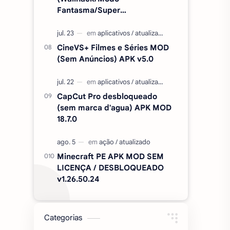
Fantasma/Super
Velocidade/ETC) v2.727.1199
CineVS+ Filmes e Séries MOD
(Sem Anúncios) APK v5.0
CapCut Pro desbloqueado
(sem marca d'agua) APK MOD
18.7.0
Minecraft PE APK MOD SEM
LICENÇA / DESBLOQUEADO
v1.26.50.24
Categorias