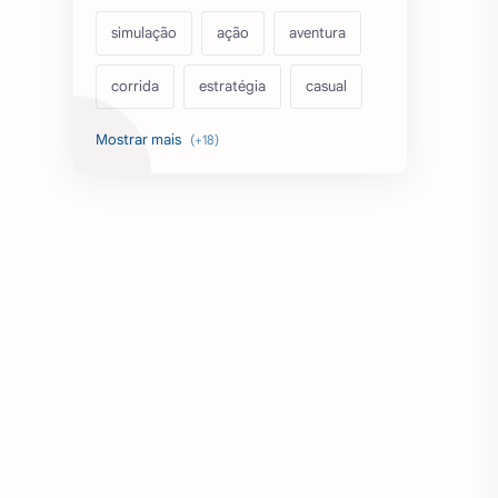
simulação
ação
aventura
corrida
estratégia
casual
acarde
esportes
filmes
fps
IPTV
futebol
romance
mundo aberto
sobrevivência
luta
IA
educação
emuladores
desenho
cartas
criatividade
artes
tabuleiro