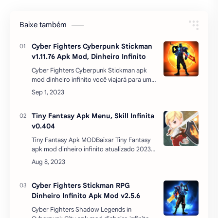
#jogos
#mods
#novos
#simulação
Baixe também
Cyber Fighters Cyberpunk Stickman
v1.11.76 Apk Mod, Dinheiro Infinito
Cyber Fighters Cyberpunk Stickman apk
mod dinheiro infinito você viajará para um
futuro distante, onde após o fim da
sangrenta Terceira Guerra Mundial, o
mundo mudou além do …
Tiny Fantasy Apk Menu, Skill Infinita
v0.404