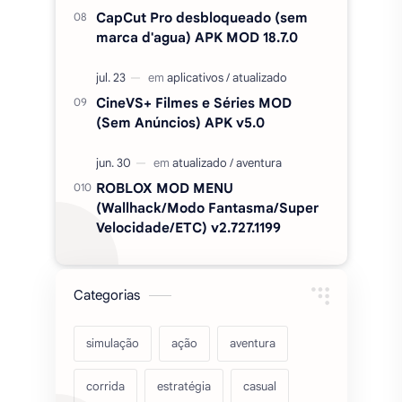
LICENÇA / DESBLOQUEADO
v1.26.50.24
Duolingo Plus Apk Mod, Premium,
desbloqueado v6.91.3
CapCut Pro desbloqueado (sem
marca d'agua) APK MOD 18.7.0
CineVS+ Filmes e Séries MOD
(Sem Anúncios) APK v5.0
ROBLOX MOD MENU
(Wallhack/Modo Fantasma/Super
Velocidade/ETC) v2.727.1199