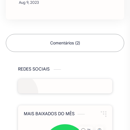
Um jogo de quebra-cabeça revolucionário!
Aí vem o RPG MATCH 'N SMASH!Jogue
Crash Fever, um grande sucesso que foi
baixado mais de 14 milhões de vezes em
todo o mundo!Aproveite o di…
Story Me [Diamantes Infinitos] Apk
Mod v1.6.25
Story Me: otome interactive episode by
your choice apk mod infinitoOs finais da
história dependem de suas escolhas. Você
é o criador do seu próprio final! Selecione
episódios de um…
Comentários (2)
REDES SOCIAIS