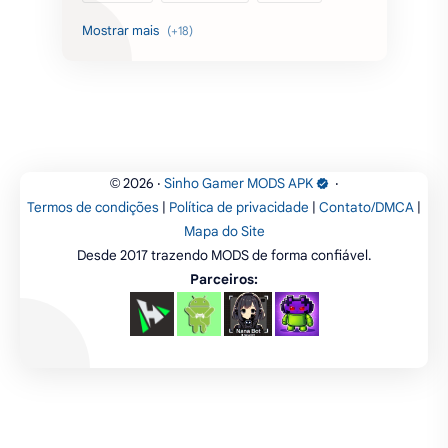
Categorias
simulação
ação
aventura
corrida
estratégia
casual
acarde
esportes
filmes
fps
IPTV
futebol
romance
mundo aberto
sobrevivência
luta
IA
educação
2026
‧
Sinho Gamer MODS APK
‧
©
Termos de condições
|
Política de privacidade
|
Contato/DMCA
|
emuladores
desenho
cartas
Mapa do Site
Desde 2017 trazendo MODS de forma confiável.