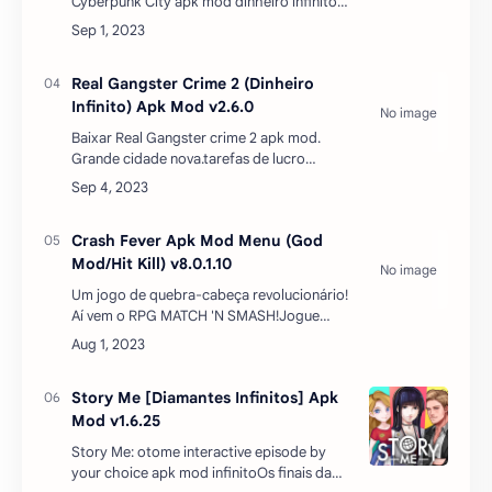
Tiny Fantasy Apk MODBaixar Tiny Fantasy
apk mod dinheiro infinito atualizado 2023 –
é um jogo de hack e guilhotina de fantasia
no qual seu herói usa espadas e magia para
lutar cont…
Cyber Fighters Stickman RPG
Dinheiro Infinito Apk Mod v2.5.6
Cyber Fighters Shadow Legends in
Cyberpunk City apk mod dinheiro infinito
você deve jogar como um combatente do
crime armado com implantes cibernéticos
super modernos e armas…
Real Gangster Crime 2 (Dinheiro
Infinito) Apk Mod v2.6.0
Baixar Real Gangster crime 2 apk mod.
Grande cidade nova.tarefas de lucro
múltiplos com recompensas
frescos.Explore a cidade e evoluir como um
grande gangster.praias de areia, gran…
Crash Fever Apk Mod Menu (God
Mod/Hit Kill) v8.0.1.10