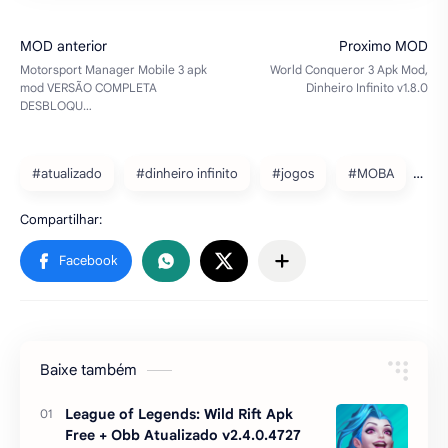
Baixe também
League of Legends: Wild Rift Apk
Free + Obb Atualizado v2.4.0.4727
League of Legends: Wild Rift apk mod
dinheiro infinito - Um jogo de estratégia de
batalha PvP que é uma experiência familiar
para muitos entusiastas do gênero.
Diferentemente de um…
Fashion Empire – Boutique Sim VIP
Dinheiro Infinito Apk Mod v2.104.84
Baixe agora mesmo Fashion Empire –
Boutique Sim Mod Apk e tenha dinheiro