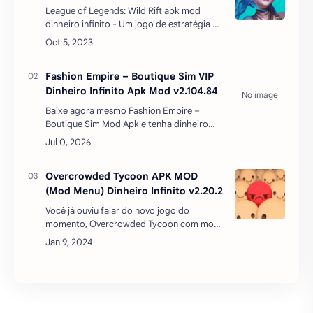
infinito, Frenzoo é a startup de jogos
gráficos 3D de rápido crescimento de
Hong Kong. Frenzoo lançou uma s…
Overcrowded Tycoon APK MOD
(Mod Menu) Dinheiro Infinito v2.20.2
Você já ouviu falar do novo jogo do
momento, Overcrowded Tycoon com mod
de dinheiro infinito?? Pois bem, ele é um
simulador de gestão de cidades
superlotadas, onde você tem que lid…
Postar um comentário
REDES SOCIAIS