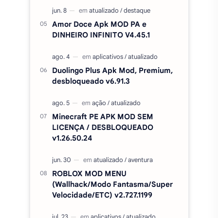
Minecraft PE APK MOD SEM
LICENÇA / DESBLOQUEADO
v1.26.50.24
ROBLOX MOD MENU
(Wallhack/Modo Fantasma/Super
Velocidade/ETC) v2.727.1199
CineVS+ Filmes e Séries MOD
(Sem Anúncios) APK v5.0
CapCut Pro desbloqueado (sem
marca d'agua) APK MOD 18.7.0