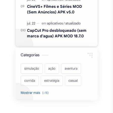
Categorias
simulação
ação
aventura
corrida
estratégia
casual
acarde
esportes
filmes
fps
IPTV
futebol
romance
mundo aberto
sobrevivência
luta
IA
educação
2026
‧
Sinho Gamer MODS APK
‧
©
Termos de condições
|
Política de privacidade
|
Contato/DMCA
|
emuladores
desenho
cartas
Mapa do Site
Desde 2017 trazendo MODS de forma confiável.
criatividade
artes
tabuleiro
Parceiros: