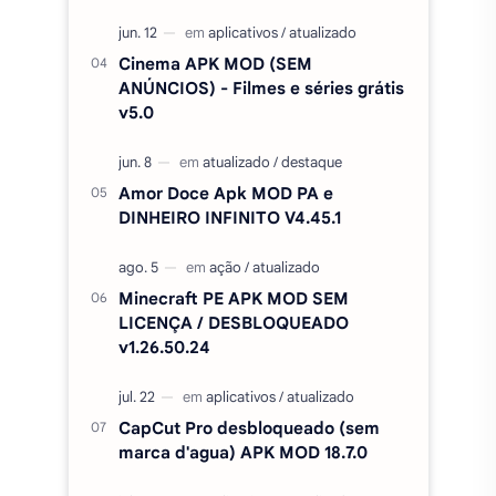
DINHEIRO INFINITO V4.45.1
Minecraft PE APK MOD SEM
LICENÇA / DESBLOQUEADO
v1.26.50.24
CapCut Pro desbloqueado (sem
marca d'agua) APK MOD 18.7.0
CineVS+ Filmes e Séries MOD
(Sem Anúncios) APK v5.0
Duolingo Plus Apk Mod, Premium,
desbloqueado v6.91.3