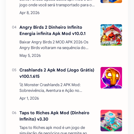
os tempos! Angry Birds 2 começa uma nova
era de jogo com e…
Crashlands 2 Apk Mod (Jogo Grátis)
v100.1.615
🚀 Monster Crashlands 2 APK Mod:
Sobrevivência, Aventura e Ação no
Espaço!Se você é fã de jogos de
sobrevivência com elementos de RPG,
construção e exploração em um unive…
Taps to Riches Apk Mod (Dinheiro
Infinito) v3.30
Taps to Riches apk mod é um jogo de
simulação de negócios que permite ao
jogador construir um império a partir do
zero. O objetivo é simples: tocar na tela
para ganhar dinheiro, in…
Postar um comentário