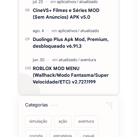
ROBLOX MOD MENU
(Wallhack/Modo Fantasma/Super
Velocidade/ETC) v2.727.1199
Categorias
simulação
ação
aventura
corrida
estratégia
casual
acarde
esportes
filmes
fps
IPTV
futebol
romance
mundo aberto
sobrevivência