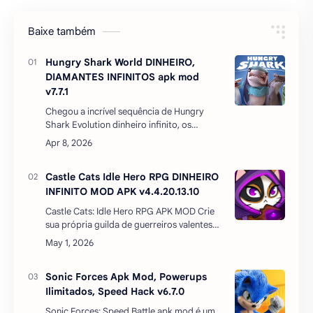
Tubarões voltaram e, desta vez, vão
dominar o MUNDO!Assuma o comando de
um tubarão faminto nesta aven…
Castle Cats Idle Hero RPG DINHEIRO
INFINITO MOD APK v4.4.20.13.10
Castle Cats: Idle Hero RPG APK MOD Crie
sua própria guilda de guerreiros valentes
no castelo de gatos! Colecione os lendários
heróis e aventureiros aventureiros -
controle su…
Sonic Forces Apk Mod, Powerups
Ilimitados, Speed Hack v6.7.0
Sonic Forces: Speed ​​Battle apk mod é um
jogo onde você será transportado para o
universo Sonic hedgehog. Neste jogo você
organizará corridas em tempo real com
jogadores de …
Angry Birds 2 Dinheiro Infinito
Energia infinita Apk Mod v10.0.1
Baixar Angry Birds 2 MOD APK 2026 Os
Angry Birds voltaram na sequência do
maior jogo para aparelhos móveis de todos