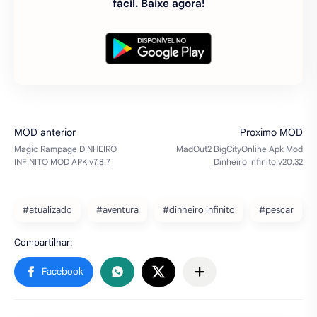
#atualizado
#aventura
#dinheiro infinito
#pescar
Baixe também
Hungry Shark World DINHEIRO,
DIAMANTES INFINITOS apk mod
v7.7.1
Chegou a incrível sequência de Hungry
Shark Evolution dinheiro infinito, os