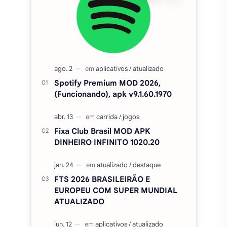
(Funcionando), apk v9.1.60.1970
Fixa Club Brasil MOD APK
DINHEIRO INFINITO 1020.20
FTS 2026 BRASILEIRÃO E
EUROPEU COM SUPER MUNDIAL
ATUALIZADO
Cinema APK MOD (SEM
ANÚNCIOS) - Filmes e séries grátis
v5.0
Amor Doce Apk MOD PA e
DINHEIRO INFINITO V4.45.1