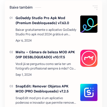
GoDaddy Studio. De…
Meitu – Câmara de beleza MOD APK
(VIP DESBLOQUEADO) v10.17.5
Você já se perguntou como seria ter um
fotógrafo profissional sempre à mão? Com
o app Meitu – Câmara de beleza com mod
vip desbloqueado, você pode transformar
suas selfies em obras…
SnapEdit: Remover Objetos APK
MOD (PRO Desbloqueado) v7.2.5
SnapEdit mod pro é um aplicativo
poderoso e inovador que permite remover
objetos indesejados de suas fotos de
maneira fácil e rápida. Com apenas alguns
toques na tela, você pode fa…
Mojo Pro grátis desbloqueado apk
mod v2.49.1
mojo apk mod pro unloked desbloqueado -
Editor de Stories animadas para Instagram
Se você costuma usar o Instagram e deseja
criar histórias impressionantes para
compartilhar c…