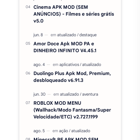
Duolingo Plus Apk Mod, Premium,
desbloqueado v6.91.3
ROBLOX MOD MENU
(Wallhack/Modo Fantasma/Super
Velocidade/ETC) v2.727.1199
Minecraft PE APK MOD SEM
LICENÇA / DESBLOQUEADO
v1.26.50.24
CineVS+ Filmes e Séries MOD
(Sem Anúncios) APK v5.0