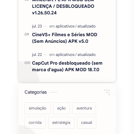
CapCut Pro desbloqueado (sem
marca d'agua) APK MOD 18.7.0
Categorias
simulação
ação
aventura
corrida
estratégia
casual
acarde
esportes
filmes
fps
IPTV
futebol
romance
mundo aberto
sobrevivência
luta
IA
educação
2026
‧
Sinho Gamer MODS APK
‧
©