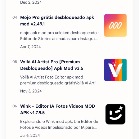
Voilà AI Artist Pro [Premium
Desbloqueado] Apk Mod v3.5
Voilà AI Artist Foto Editor apk mod
premium desbloqueado grátisVoilà AI Artist
apk mod pro é um app divertido que
combina a criatividade humana com
Inteligência Artificial (A…
Wink - Editor IA Fotos Vídeos MOD
APK v1.7.9.5
Explorando o Wink mod apk: Um Editor de
Fotos e Vídeos Impulsionado por IA para
AndroidNo mundo digital de hoje, a edição
de fotos e vídeos tornou-se uma
necessidade quas…
Postar um comentário