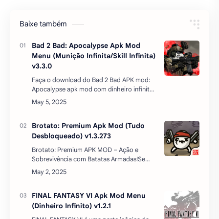
#atualizado
#dinheiro infinito
#jogos
#MMO
Baixe também
Bad 2 Bad: Apocalypse Apk Mod
Menu (Munição Infinita/Skill Infinita)
v3.3.0
Faça o download do Bad 2 Bad APK mod:
Apocalypse apk mod com dinheiro infinito,
versão atualizada em 2024, disponível para
download via MediaFire. Este RPG oferece
um vasto e expan…
Brotato: Premium Apk Mod (Tudo