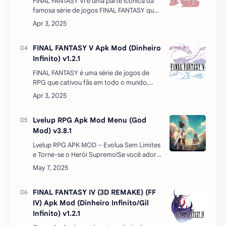
Desbloqueado) v1.3.273
Brotato: Premium APK MOD – Ação e
Sobrevivência com Batatas Armadas!Se
você curte jogos de tiro e sobrevivência no
estilo roguelike, Brotato: Premium é uma
escolha perfei…
FINAL FANTASY VI Apk Mod Menu
(Dinheiro Infinito) v1.2.1
FINAL FANTASY VI é uma parte icônica da
famosa série de jogos FINAL FANTASY que
conquistou o coração de muitos jogadores
ao longo dos anos. Esta parte, em
particular, é amplamente …
FINAL FANTASY V Apk Mod (Dinheiro
Infinito) v1.2.1
FINAL FANTASY é uma série de jogos de
RPG que cativou fãs em todo o mundo,
com suas várias partes e remakes. O sétimo
jogo da série, FINAL FANTASY V, lançado em
1992, se destacou c…
Lvelup RPG Apk Mod Menu (God
Mod) v3.8.1