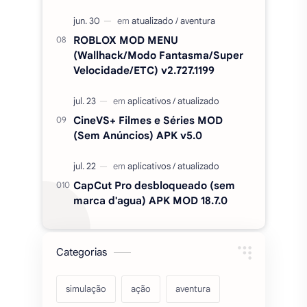
Duolingo Plus Apk Mod, Premium,
desbloqueado v6.91.3
Minecraft PE APK MOD SEM
LICENÇA / DESBLOQUEADO
v1.26.50.24
ROBLOX MOD MENU
(Wallhack/Modo Fantasma/Super
Velocidade/ETC) v2.727.1199
CineVS+ Filmes e Séries MOD
(Sem Anúncios) APK v5.0