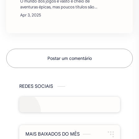
Lvelup RPG APK MOD – Evolua Sem Limites
e Torne-se o Herói Supremo!Se você adora
jogos de RPG com progressão acelerada e
batalhas épicas, Lvelup RPG é a escolha
perfeita!…
FINAL FANTASY IV (3D REMAKE) (FF
IV) Apk Mod (Dinheiro Infinito/Gil
Infinito) v1.2.1
O mundo dos jogos é vasto e cheio de
aventuras épicas, mas poucos títulos são
tão icônicos quanto FINAL FANTASY IV (3D
REMAKE). Este jogo é uma verdadeira
obra-prima que …
Postar um comentário