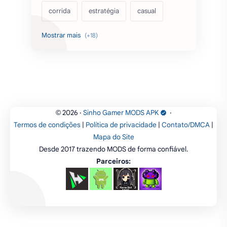
CapCut Pro desbloqueado (sem
marca d'agua) APK MOD 18.7.0
Categorias
simulação
ação
aventura
corrida
estratégia
casual
acarde
esportes
filmes
fps
IPTV
futebol
romance
mundo aberto
sobrevivência
luta
IA
educação
2026
‧
Sinho Gamer MODS APK
‧
©
Termos de condições
|
Política de privacidade
|
Contato/DMCA
|
emuladores
desenho
cartas