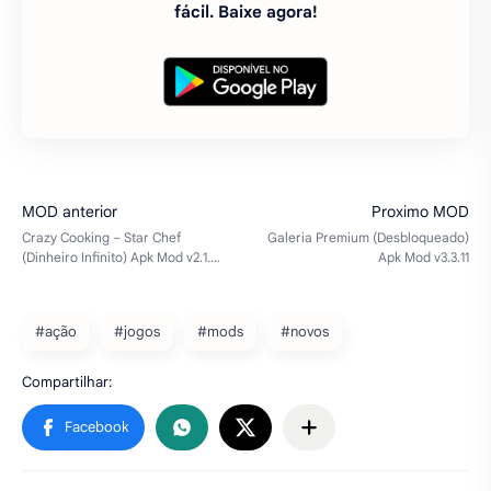
#ação
#jogos
#mods
#novos
Baixe também
Drive Zone Online v1.1.1 MOD APK
[Dinheiro Ilimitado/Desbloqueou
todos os Carros]
Drive Zone Online é um jogo de corrida de