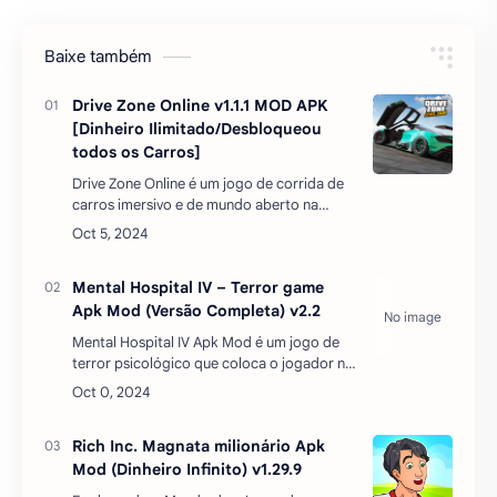
carros imersivo e de mundo aberto na
categoria de simulação. Ele empurra o
jogador para o mundo automotivo, onde
aprende sobre d…
Mental Hospital IV – Terror game
Apk Mod (Versão Completa) v2.2
Mental Hospital IV Apk Mod é um jogo de
terror psicológico que coloca o jogador na
pele de um jornalista que investiga um
hospital abandonado. O jogo tem gráficos
realistas, sons a…
Rich Inc. Magnata milionário Apk
Mod (Dinheiro Infinito) v1.29.9
Explorando o Mundo dos Jogos de
Simulação: Rich Inc. Magnata Milionário
APK MODNo universo dos jogos de
simulação, Rich Inc. Magnata Milionário
APK MOD se destaca como um…
Mental Hospital III Remastered Apk
Mod (Jogo Grátis) v2.01
Mental Hospital III Remastered: Um Terror
RenovadoMental Hospital III Remastered é