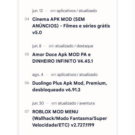
DINHEIRO INFINITO V4.45.1
Duolingo Plus Apk Mod, Premium,
desbloqueado v6.91.3
ROBLOX MOD MENU
(Wallhack/Modo Fantasma/Super
Velocidade/ETC) v2.727.1199
CineVS+ Filmes e Séries MOD
(Sem Anúncios) APK v5.0
CapCut Pro desbloqueado (sem
marca d'agua) APK MOD 18.7.0