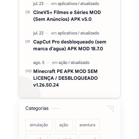
Minecraft PE APK MOD SEM
LICENÇA / DESBLOQUEADO
v1.26.50.24
Categorias
simulação
ação
aventura
corrida
estratégia
casual
acarde
esportes
filmes
fps
IPTV
futebol
romance
mundo aberto
sobrevivência