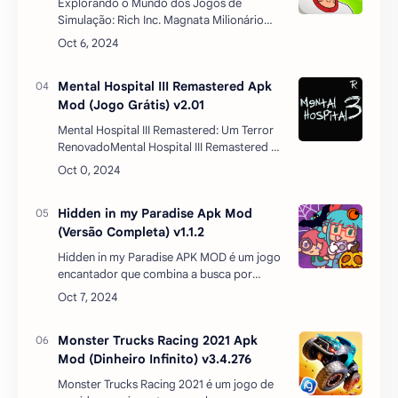
um remake de um dos jogos de terror mais
icônicos de 2013, trazendo de volta a
experiên…
Hidden in my Paradise Apk Mod
(Versão Completa) v1.1.2
Hidden in my Paradise APK MOD é um jogo
encantador que combina a busca por
objetos escondidos com a criatividade e a
decoração. Lançado pela Ogre Pixel, este
jogo é uma a…
Monster Trucks Racing 2021 Apk
Mod (Dinheiro Infinito) v3.4.276
Monster Trucks Racing 2021 é um jogo de
corrida emocionante que coloca os
jogadores no controle de caminhões
monstruosos em pistas desafiadoras. O
jogo é conhecido por suas ac…
Postar um comentário