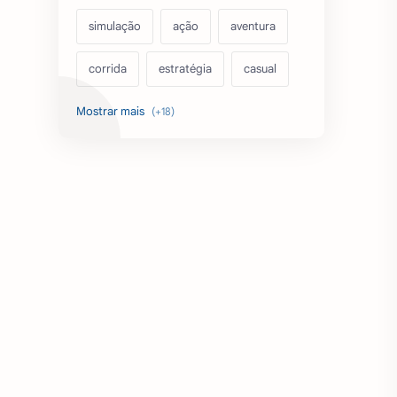
simulação
ação
aventura
corrida
estratégia
casual
acarde
esportes
filmes
fps
IPTV
futebol
romance
mundo aberto
sobrevivência
luta
IA
educação
emuladores
desenho
cartas
criatividade
artes
tabuleiro