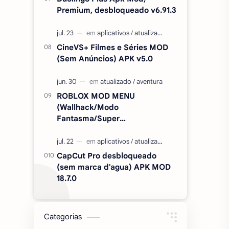
Premium, desbloqueado v6.91.3
CineVS+ Filmes e Séries MOD
(Sem Anúncios) APK v5.0
ROBLOX MOD MENU
(Wallhack/Modo
Fantasma/Super
Velocidade/ETC) v2.727.1199
CapCut Pro desbloqueado
(sem marca d'agua) APK MOD
18.7.0
Categorias