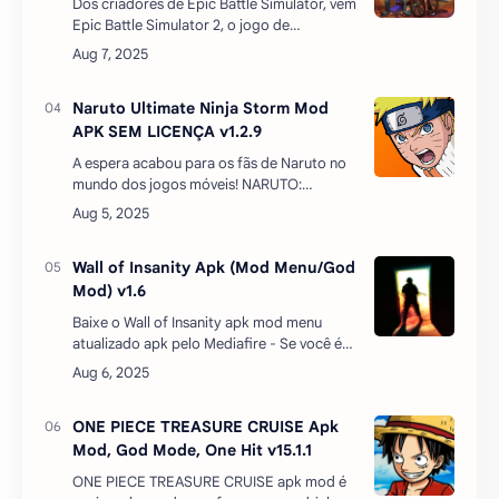
Dos criadores de Epic Battle Simulator, vem
Epic Battle Simulator 2, o jogo de
simulação de batalha mais preciso!Formar
suas estratégias, escolha suas tropas e
colocá-los…
Naruto Ultimate Ninja Storm Mod
APK SEM LICENÇA v1.2.9
A espera acabou para os fãs de Naruto no
mundo dos jogos móveis! NARUTO:
Ultimate Ninja STORM SEM LICENÇA e com
MOD Menu chegou, o jogo que conquistou
uma legião de segui…
Wall of Insanity Apk (Mod Menu/God
Mod) v1.6
Baixe o Wall of Insanity apk mod menu
atualizado apk pelo Mediafire - Se você é
fã da série Slaughter, certamente já ouviu
falar de Ray Spark, o fundador dessa
renomada série. Após…
ONE PIECE TREASURE CRUISE Apk
Mod, God Mode, One Hit v15.1.1
ONE PIECE TREASURE CRUISE apk mod é