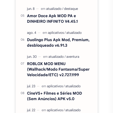
ROBLOX MOD MENU
(Wallhack/Modo Fantasma/Super
Velocidade/ETC) v2.727.1199
CineVS+ Filmes e Séries MOD
(Sem Anúncios) APK v5.0
CapCut Pro desbloqueado (sem
marca d'agua) APK MOD 18.7.0
Minecraft PE APK MOD SEM
LICENÇA / DESBLOQUEADO
v1.26.50.24