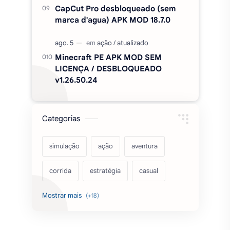
Categorias
simulação
ação
aventura
corrida
estratégia
casual
acarde
esportes
filmes
fps
IPTV
futebol
romance
mundo aberto
sobrevivência
luta
IA
educação
2026
‧
Sinho Gamer MODS APK
‧
©
Termos de condições
|
Política de privacidade
|
Contato/DMCA
|
emuladores
desenho
cartas
Mapa do Site
Desde 2017 trazendo MODS de forma confiável.
criatividade
artes
tabuleiro
Parceiros: