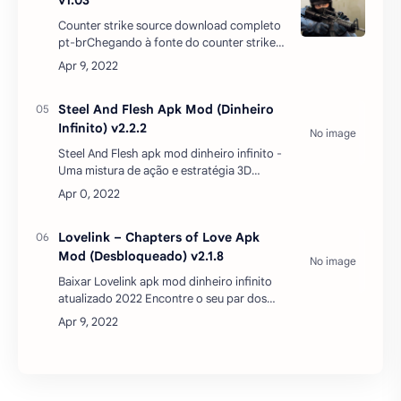
Uma mistura de ação e estratégia 3D
medievais. Você se encontra na Idade
Média, onde 12 grandes clãs estão lutando
entre si pela terra. …
Lovelink – Chapters of Love Apk
Mod (Desbloqueado) v2.1.8
Baixar Lovelink apk mod dinheiro infinito
atualizado 2022 Encontre o seu par dos
sonhos - apenas um toque de
distância!Lovelink apk mod baixar é um
jogo de romance interativo …
Postar um comentário
REDES SOCIAIS