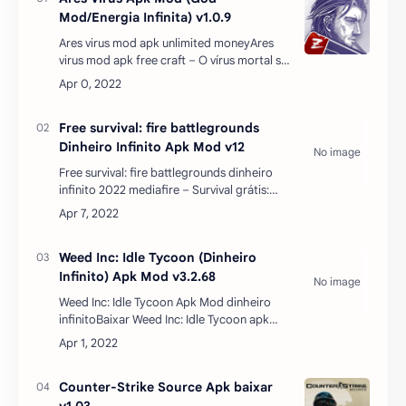
Free survival: fire battlegrounds dinheiro
infinito 2022 mediafire – Survival grátis:
Fire Battlegrounds é o jogo de tiro de
sobrevivência final no seu telefone. O
melhor jog…
Weed Inc: Idle Tycoon (Dinheiro
Infinito) Apk Mod v3.2.68
Weed Inc: Idle Tycoon Apk Mod dinheiro
infinitoBaixar Weed Inc: Idle Tycoon apk
mod dinheiro infinito atualizado 2022 apk
mediafire – Em jogos ociosos anteriores,
gerenciamos …
Counter-Strike Source Apk baixar
v1.03
Counter strike source download completo
pt-brChegando à fonte do counter strike
source apk + data download, os jogadores
podem se tornar atiradores profissionais e
talentosos…
Steel And Flesh Apk Mod (Dinheiro
Infinito) v2.2.2
Steel And Flesh apk mod dinheiro infinito -