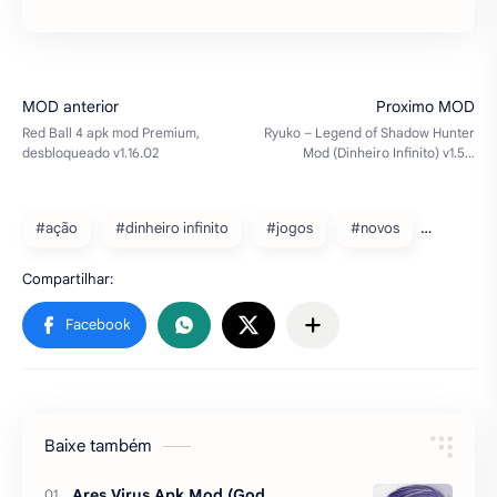
#ação
#dinheiro infinito
#jogos
#novos
Baixe também
Ares Virus Apk Mod (God
Mod/Energia Infinita) v1.0.9
Ares virus mod apk unlimited moneyAres
virus mod apk free craft – O vírus mortal se
espalhou pelo planeta, transformando
pessoas em terríveis zumbis. O
destacamento das forças espe…
Free survival: fire battlegrounds
Dinheiro Infinito Apk Mod v12