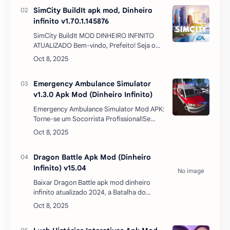
co…
SimCity BuildIt apk mod, Dinheiro
infinito v1.70.1.145876
SimCity BuildIt MOD DINHEIRO INFINITO
ATUALIZADO Bem-vindo, Prefeito! Seja o
herói da sua própria cidade projetando e
criando uma metrópole linda e cheia de
vida. É você q…
Emergency Ambulance Simulator
v1.3.0 Apk Mod (Dinheiro Infinito)
Emergency Ambulance Simulator Mod APK:
Torne-se um Socorrista Profissional!Se
você sempre sonhou em salvar vidas e
experimentar a adrenalina de dirigir uma
ambulância em …
Dragon Battle Apk Mod (Dinheiro
Infinito) v15.04
Baixar Dragon Battle apk mod dinheiro
infinito atualizado 2024, a Batalha do
Dragão apk mod desenvolve seu próprio
exército de dragões e os treina para
começar a lutar contra …