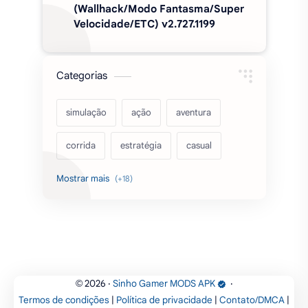
(Wallhack/Modo Fantasma/Super
Velocidade/ETC) v2.727.1199
Categorias
simulação
ação
aventura
corrida
estratégia
casual
acarde
esportes
filmes
fps
IPTV
futebol
romance
mundo aberto
sobrevivência
luta
IA
educação
2026
‧
Sinho Gamer MODS APK
‧
©
Termos de condições
|
Política de privacidade
|
Contato/DMCA
|