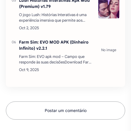
Lush Histórias Interativas Apk Mod
(Premium) v1.79
O jogo Lush: Histórias Interativas é uma
experiência imersiva que permite aos
jogadores mergulhar em um mundo de
narrativas ricas e variadas. Com uma
biblioteca que abrange te…
Farm Sim: EVO MOD APK (Dinheiro
Infinito) v2.2.1
Farm Sim: EVO apk mod – Campo que
responde às suas decisõesDownload Farm
Sim: EVO mod apk dinheiro infinito parte
de uma premissa direta. A fazenda cresce
quando o jogado…
Postar um comentário