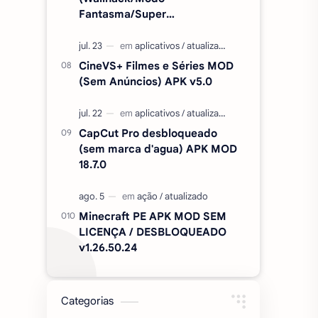
Fantasma/Super
Velocidade/ETC) v2.727.1199
CineVS+ Filmes e Séries MOD
(Sem Anúncios) APK v5.0
CapCut Pro desbloqueado
(sem marca d'agua) APK MOD
18.7.0
Minecraft PE APK MOD SEM
LICENÇA / DESBLOQUEADO
v1.26.50.24
Categorias