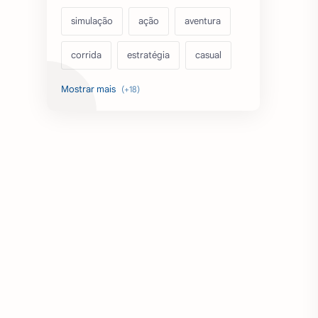
simulação
ação
aventura
corrida
estratégia
casual
acarde
esportes
filmes
fps
IPTV
futebol
romance
mundo aberto
sobrevivência
luta
IA
educação
emuladores
desenho
cartas
criatividade
artes
tabuleiro