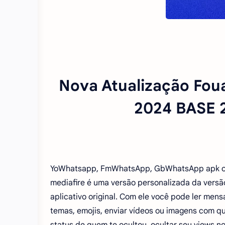
Nova Atualização Fou
2024 BASE 
YoWhatsapp, FmWhatsApp, GbWhatsApp apk ofic
mediafire é uma versão personalizada da versão
aplicativo original. Com ele você pode ler me
temas, emojis, enviar vídeos ou imagens com q
status de quem te ocultou, ocultar seu views nos