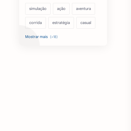
simulação
ação
aventura
corrida
estratégia
casual
acarde
esportes
filmes
fps
IPTV
futebol
romance
mundo aberto
sobrevivência
luta
IA
educação
emuladores
desenho
cartas
criatividade
artes
tabuleiro