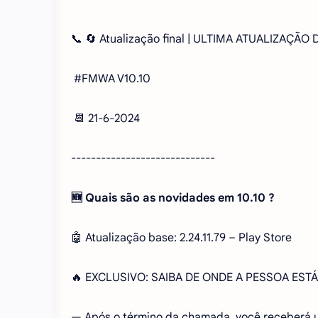
📞 🔄 Atualização final | ULTIMA ATUALIZAÇÃ
#FMWA V10.10
📆 21-6-2024
-----------------------------
🆕 Quais são as novidades em 10.10 ?
🤖 Atualização base: 2.24.11.79 – Play Store
🔥 EXCLUSIVO: SAIBA DE ONDE A PESSOA ESTÁ
— Após o término da chamada, você receberá 