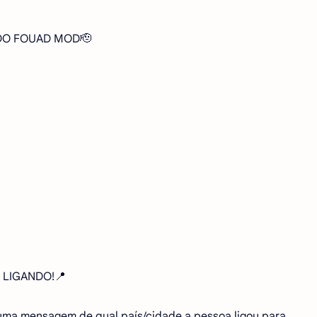
O DO FOUAD MOD🫡
 LIGANDO!📍
uma mensagem de qual país/cidade a pessoa ligou para