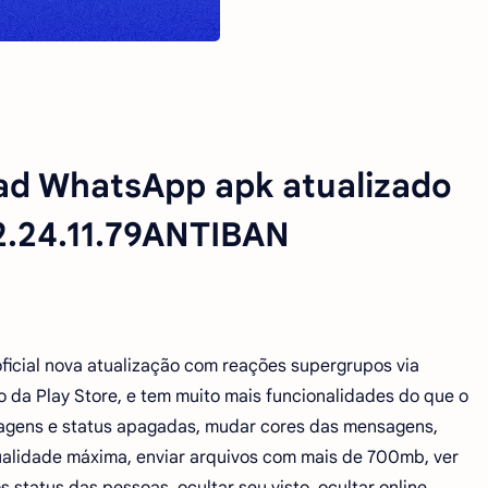
ad WhatsApp apk atualizado
2.24.11.79ANTIBAN
ial nova atualização com reações supergrupos via
 da Play Store, e tem muito mais funcionalidades do que o
nsagens e status apagadas, mudar cores das mensagens,
ualidade máxima, enviar arquivos com mais de 700mb, ver
 status das pessoas, ocultar seu visto, ocultar online,