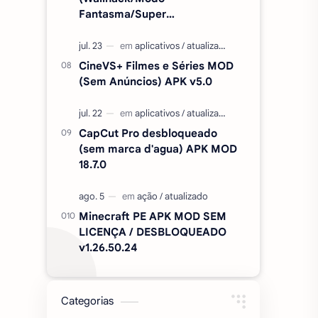
Fantasma/Super
Velocidade/ETC) v2.727.1199
CineVS+ Filmes e Séries MOD
(Sem Anúncios) APK v5.0
CapCut Pro desbloqueado
(sem marca d'agua) APK MOD
18.7.0
Minecraft PE APK MOD SEM
LICENÇA / DESBLOQUEADO
v1.26.50.24
Categorias