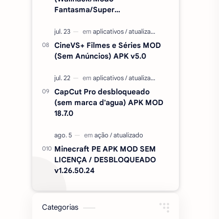
Fantasma/Super
Velocidade/ETC) v2.727.1199
CineVS+ Filmes e Séries MOD
(Sem Anúncios) APK v5.0
CapCut Pro desbloqueado
(sem marca d'agua) APK MOD
18.7.0
Minecraft PE APK MOD SEM
LICENÇA / DESBLOQUEADO
v1.26.50.24
Categorias