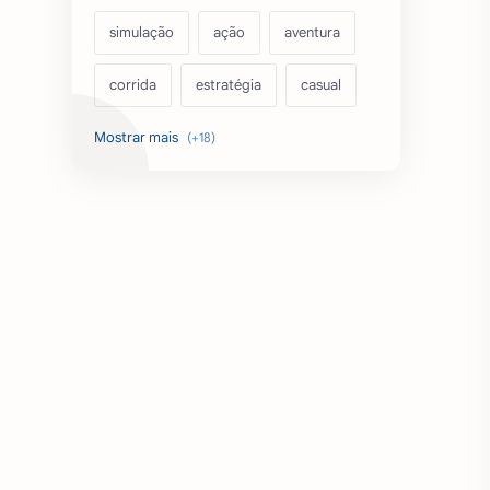
simulação
ação
aventura
corrida
estratégia
casual
acarde
esportes
filmes
fps
IPTV
futebol
romance
mundo aberto
sobrevivência
luta
IA
educação
emuladores
desenho
cartas
criatividade
artes
tabuleiro