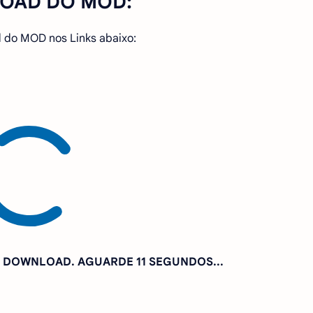
OAD DO MOD:
 do MOD nos Links abaixo:
A DOWNLOAD. AGUARDE
10 SEGUNDOS...
r, tente novamente
CLICANDO AQUI
: PIX@SINHOGAMER.COM.BR