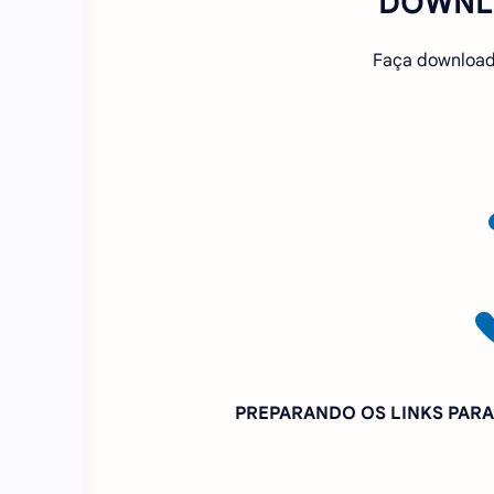
DOWNL
Faça download
PREPARANDO OS LINKS PAR
Se o MOD não quer baixa
PIX INCENTIVO