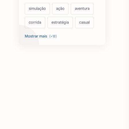
simulação
ação
aventura
corrida
estratégia
casual
acarde
esportes
filmes
fps
IPTV
futebol
romance
mundo aberto
sobrevivência
luta
IA
educação
emuladores
desenho
cartas
criatividade
artes
tabuleiro