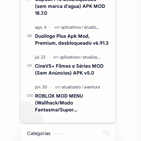
(sem marca d'agua) APK MOD
18.7.0
Duolingo Plus Apk Mod,
Premium, desbloqueado v6.91.3
CineVS+ Filmes e Séries MOD
(Sem Anúncios) APK v5.0
ROBLOX MOD MENU
(Wallhack/Modo
Fantasma/Super
Velocidade/ETC) v2.727.1199
Categorias