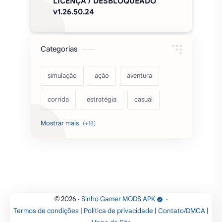
CapCut Pro desbloqueado (sem
marca d'agua) APK MOD 18.7.0
Minecraft PE APK MOD SEM
LICENÇA / DESBLOQUEADO
v1.26.50.24
Categorias
simulação
ação
aventura
corrida
estratégia
casual
acarde
esportes
filmes