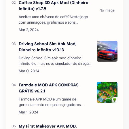
Baixe também
Immortal Prince Apk Mod Menu,
Dinheiro Infinito, v0.8.7
Você está procurando um novo jogo de
RPG para se aventurar? Então você vai
adorar “Immortal Prince mod menu”, um
jogo que mistura fantasia, ação e intriga em
um cenário medieval. N…
Coffee Shop 3D Apk Mod (Dinheiro
Infinito) v1.7.9
Aceitas uma chávena de café?Neste jogo
com animações, grafismos e sons
fantásticos, terás de seguir a rotina de um
barista. Cria a tua própria chávena de
café.Prepara o máximo de c…
Driving School Sim Apk Mod,
Dinheiro Infinito v10.13
Driving School Sim apk mod dinheiro
infinito é o mais novo simulador de direção,
permite que você viva a sensação de dirigir
um carro de verdade! Driving School Sim