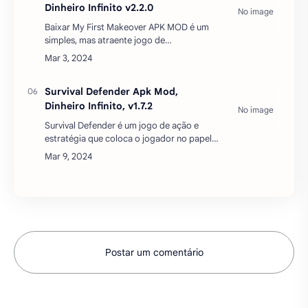
coloca vo…
Farmdale MOD APK COMPRAS
GRÁTIS v6.2.1
Farmdale APK MOD é um game de
gerenciamento no qual os jogadores
cuidam de uma espécie de fazenda mágica.
No começo, um tutorial interativo ensina
você a plantar, colher e…
My First Makeover APK MOD,
Dinheiro Infinito v2.2.0
Baixar My First Makeover APK MOD é um
simples, mas atraente jogo de
entretenimento que tenho certeza que
todas as garotas vão se apaixonar.Você
fará o papel de uma bela e…
Survival Defender Apk Mod,
Dinheiro Infinito, v1.7.2
Survival Defender é um jogo de ação e
estratégia que coloca o jogador no papel
de um arqueiro que deve defender sua vila
de hordas de zumbis, esqueletos, orcs e
outras criaturas. O…