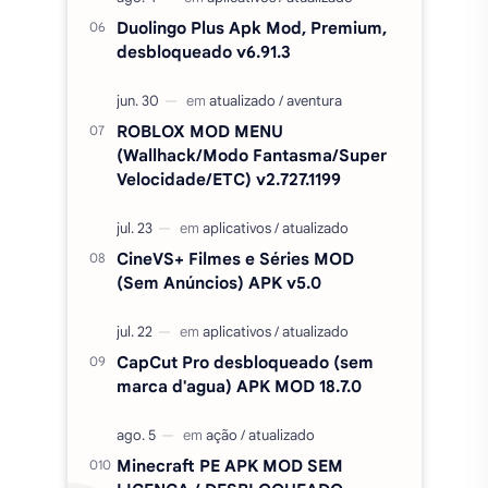
ANÚNCIOS) - Filmes e séries grátis
v5.0
Amor Doce Apk MOD PA e
DINHEIRO INFINITO V4.45.1
Duolingo Plus Apk Mod, Premium,
desbloqueado v6.91.3
ROBLOX MOD MENU
(Wallhack/Modo Fantasma/Super
Velocidade/ETC) v2.727.1199
CineVS+ Filmes e Séries MOD
(Sem Anúncios) APK v5.0