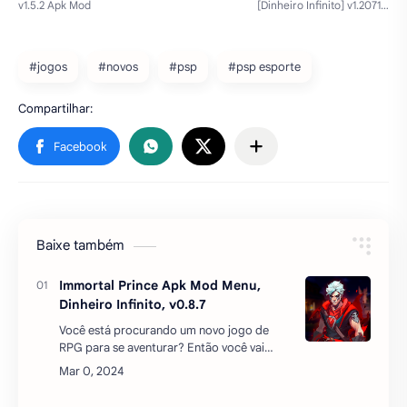
#jogos
#novos
#psp
#psp esporte