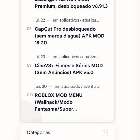
Premium, desbloqueado v6.91.3
CapCut Pro desbloqueado
(sem marca d'agua) APK MOD
18.7.0
CineVS+ Filmes e Séries MOD
(Sem Anúncios) APK v5.0
ROBLOX MOD MENU
(Wallhack/Modo
Fantasma/Super
Velocidade/ETC) v2.727.1199
Categorias