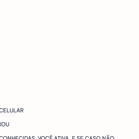
 CELULAR
XOU
SCONHECIDAS, VOCÊ ATIVA, E SE CASO NÃO