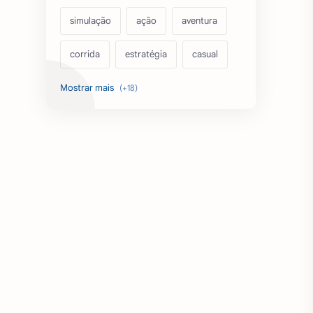
simulação
ação
aventura
corrida
estratégia
casual
acarde
esportes
filmes
fps
IPTV
futebol
romance
mundo aberto
sobrevivência
luta
IA
educação
emuladores
desenho
cartas
criatividade
artes
tabuleiro