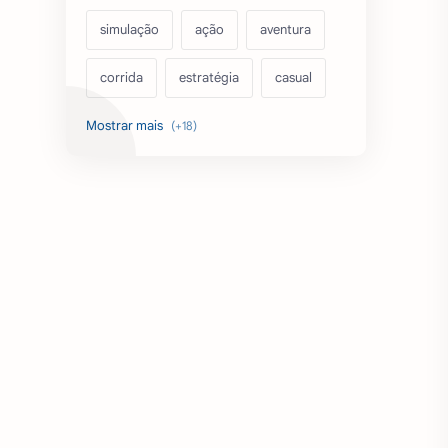
simulação
ação
aventura
corrida
estratégia
casual
acarde
esportes
filmes
fps
IPTV
futebol
romance
mundo aberto
sobrevivência
luta
IA
educação
emuladores
desenho
cartas
criatividade
artes
tabuleiro