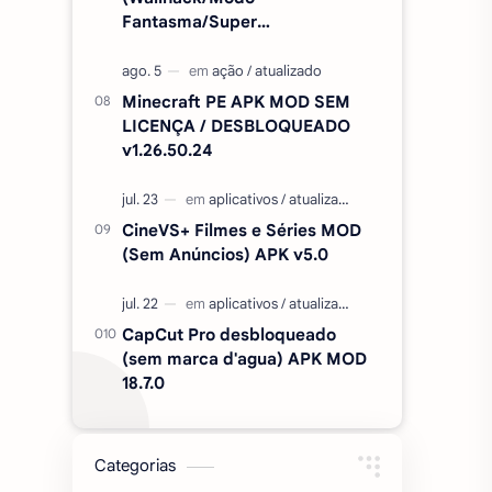
Fantasma/Super
Velocidade/ETC) v2.727.1199
Minecraft PE APK MOD SEM
LICENÇA / DESBLOQUEADO
v1.26.50.24
CineVS+ Filmes e Séries MOD
(Sem Anúncios) APK v5.0
CapCut Pro desbloqueado
(sem marca d'agua) APK MOD
18.7.0
Categorias