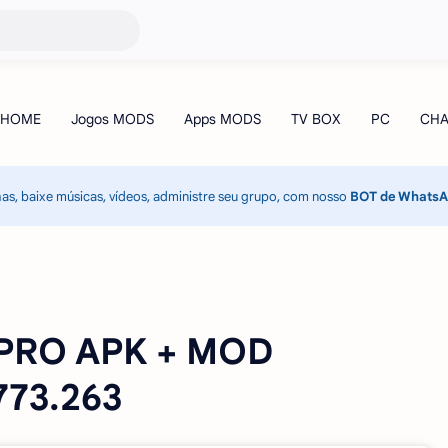
has, baixe músicas, vídeos, administre seu grupo, com nosso
BOT de Whats
r PRO APK + MOD
773.263