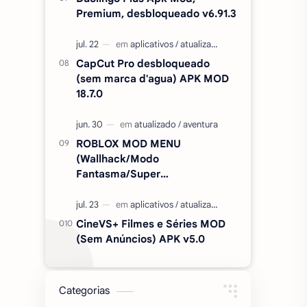
Premium, desbloqueado v6.91.3
CapCut Pro desbloqueado
(sem marca d'agua) APK MOD
18.7.0
ROBLOX MOD MENU
(Wallhack/Modo
Fantasma/Super
Velocidade/ETC) v2.727.1199
CineVS+ Filmes e Séries MOD
(Sem Anúncios) APK v5.0
Categorias