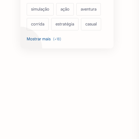
simulação
ação
aventura
corrida
estratégia
casual
acarde
esportes
filmes
fps
IPTV
futebol
romance
mundo aberto
sobrevivência
luta
IA
educação
emuladores
desenho
cartas
criatividade
artes
tabuleiro