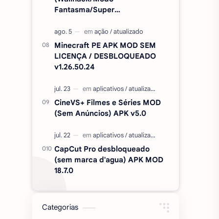
Fantasma/Super
Velocidade/ETC) v2.727.1199
Minecraft PE APK MOD SEM
LICENÇA / DESBLOQUEADO
v1.26.50.24
CineVS+ Filmes e Séries MOD
(Sem Anúncios) APK v5.0
CapCut Pro desbloqueado
(sem marca d'agua) APK MOD
18.7.0
Categorias