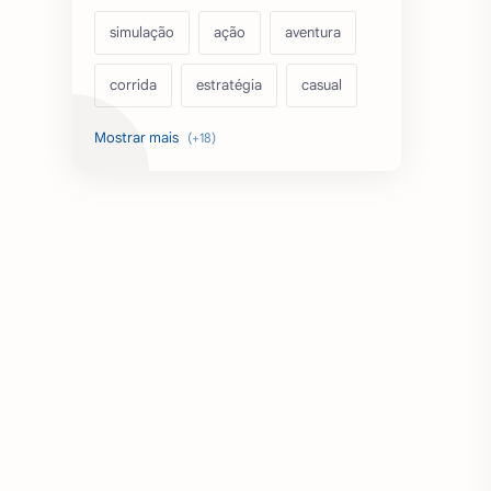
simulação
ação
aventura
corrida
estratégia
casual
acarde
esportes
filmes
fps
IPTV
futebol
romance
mundo aberto
sobrevivência
luta
IA
educação
emuladores
desenho
cartas
criatividade
artes
tabuleiro