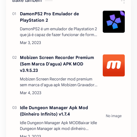
Mobizen Screen Recorder Premium
(Sem Marca D'agua) APK MOD
v3.9.5.23
Mobizen Screen Recorder mod premium
sem marca d'agua apk Mobizen Gravador
De Tela Premium Baixar apk mod o mais
fácil de usar o gravador de tela Mobizen
agora e crie o seu pri…
Idle Dungeon Manager Apk Mod
(Dinheiro Infinito) v1.7.4
Idle Dungeon Manager Apk MODBaixar Idle
Dungeon Manager apk mod dinheiro
infinito atualizado 2022 – dará aos
jogadores muitas descobertas ao gerenciar
masmorras e criar um império …
Football Manager 2021 Apk Mod
DESBLOQUEADO v21.3.0
FM21 APK MOD Football Manager 2021
Mobile apk mod dinheiro infinito aqui você
pode mais uma vez ter uma experiência
realista e incomparável de dirigir um time
de futebol, assu…