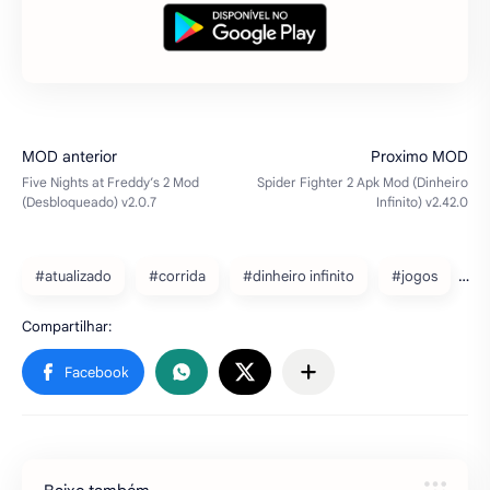
#atualizado
#corrida
#dinheiro infinito
#jogos
Baixe também
DamonPS2 Pro Emulador de
PlayStation 2
DamonPS2 é um emulador de Playstation 2
que já é capaz de fazer funcionar de forma
fluida um grande número de títulos do
console em terminais Android de alta gama.
…