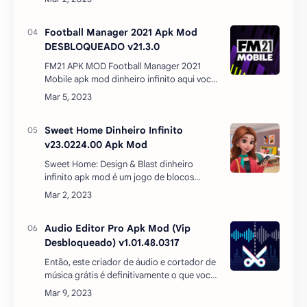
Sweet Home Dinheiro Infinito
v23.0224.00 Apk Mod
Sweet Home: Design & Blast dinheiro
infinito apk mod é um jogo de blocos
viciante que o manterá entretido por
horas!Combine blocos coloridos para
coletar vários adereços e alca…
Audio Editor Pro Apk Mod (Vip
Desbloqueado) v1.01.48.0317
Então, este criador de áudio e cortador de
música grátis é definitivamente o que você
precisa!Entre os muitos editores de voz e
cortadores de música, 🔥Editor de áudio
Pro - Editor…
Postar um comentário