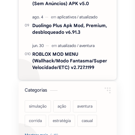
(Wallhack/Modo Fantasma/Super
Velocidade/ETC) v2.727.1199
Categorias
simulação
ação
aventura
corrida
estratégia
casual
acarde
esportes
filmes
fps
IPTV
futebol
romance
mundo aberto
sobrevivência
luta
IA
educação
2026
‧
Sinho Gamer MODS APK
‧
©
Termos de condições
|
Política de privacidade
|
Contato/DMCA
|