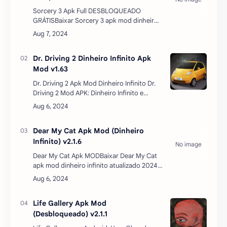
Sorcery 3 Apk Full DESBLOQUEADO
GRÁTISBaixar Sorcery 3 apk mod dinheiro
infinito atualizado apk mediafire – A
lendária série de jogos interativos de Alfred
Hitchcock para And…
Dr. Driving 2 Dinheiro Infinito Apk
Mod v1.63
Dr. Driving 2 Apk Mod Dinheiro Infinito Dr.
Driving 2 Mod APK: Dinheiro Infinito e
Todos os Carros DesbloqueadosDr. Driving
2 é a sequência do popular simulador de
di…
Dear My Cat Apk Mod (Dinheiro
Infinito) v2.1.6
Dear My Cat Apk MODBaixar Dear My Cat
apk mod dinheiro infinito atualizado 2024
– é um jogo do gênero de simulação. O
jogo foi anunciado pela editora FLERO
Games e recebeu muitos b…
Life Gallery Apk Mod
(Desbloqueado) v2.1.1