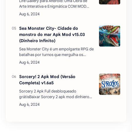
Life Gallery para Android: Uma Obra de
Arte Interativa e Enigmática COM MOD
APKLife Gallery é um jogo de quebra-
cabeças para Android que transcende o
conceito tradicional…
Sea Monster City- Cidade do
monstro do mar Apk Mod v15.03
(Dinheiro Infinito)
Sea Monster City é um empolgante RPG de
batalhas por turnos que mergulha os
jogadores em um mundo subaquático
repleto de predadores marinhos. Neste
envolvente jogo, os jogadores as…
Sorcery! 2 Apk Mod (Versão
Completa) v1.6a5
Sorcery 2 Apk Full desbloqueado
grátisBaixar Sorcery 2 apk mod dinhiero
infinito atualizado 2022 apk mediafire – um
jogo interativo com elementos de RPG.
Desta vez, os fãs dos joga…