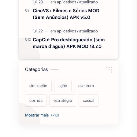
CineVS+ Filmes e Séries MOD
(Sem Anúncios) APK v5.0
CapCut Pro desbloqueado (sem
marca d'agua) APK MOD 18.7.0
Categorias
simulação
ação
aventura
corrida
estratégia
casual
acarde
esportes
filmes
fps
IPTV
futebol
romance