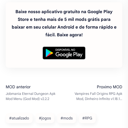
ENTRE NO NOSSO GRUPO TELEGRAM
CONTATO/DMCA
Baixe nosso aplicativo gratuito na Google Play
Store e tenha mais de 5 mil mods grátis para
baixar em seu celular Android e de forma rápido e
fácil. Baixe agora!