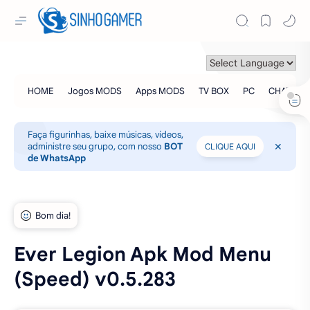
Faça figurinhas, baixe músicas, vídeos,
administre seu grupo, com nosso
BOT
CLIQUE AQUI
de WhatsApp
Ever Legion Apk Mod Menu
(Speed) v0.5.283