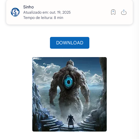
Atualizado em:
Tempo de leitura: 8 min
DOWNLOAD