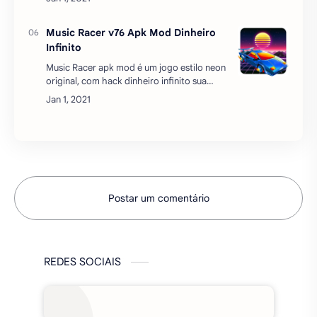
aumentada que os fãs de Minecraft original
vão adorar. Desta vez, os jogadores
poderão demons…
Tennis Clash: Esporte 3D - Jogo
Multiplayer Grátis Mod Apk 2.11.1,
Dinheiro Infinito
Jogo de esportes grátis! Entre em uma
partida rápida online de tênis nesse jogo 3D
multiplayer em tempo real!Dispute com os
seus amigos e familiares em divertidos
torneios de…
Music Racer v76 Apk Mod Dinheiro
Infinito
Music Racer apk mod é um jogo estilo neon
original, com hack dinheiro infinito sua
tarefa é superar a distância máxima
possível, evitando colidir com todos os
tipos de obs…