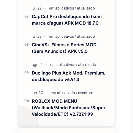
Amor Doce Apk MOD PA e
DINHEIRO INFINITO V4.45.1
Minecraft PE APK MOD SEM
LICENÇA / DESBLOQUEADO
v1.26.50.24
CapCut Pro desbloqueado (sem
marca d'agua) APK MOD 18.7.0
CineVS+ Filmes e Séries MOD
(Sem Anúncios) APK v5.0
Duolingo Plus Apk Mod, Premium,