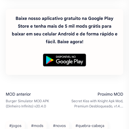
#jogos
#mods
#novos
#quebra-cabeça