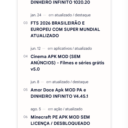
Cinema APK MOD (SEM
ANÚNCIOS) - Filmes e séries grátis
v5.0
Amor Doce Apk MOD PA e
DINHEIRO INFINITO V4.45.1
Minecraft PE APK MOD SEM
LICENÇA / DESBLOQUEADO
v1.26.50.24
Duolingo Plus Apk Mod, Premium,
desbloqueado v6.91.3
CapCut Pro desbloqueado (sem