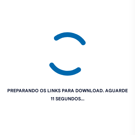
PREPARANDO OS LINKS PARA DOWNLOAD. AGUARDE
9 SEGUNDOS...
Se o MOD não quer baixar, tente novamente
CLICANDO
AQUI
PIX INCENTIVO: PIX@SINHOGAMER.COM.BR