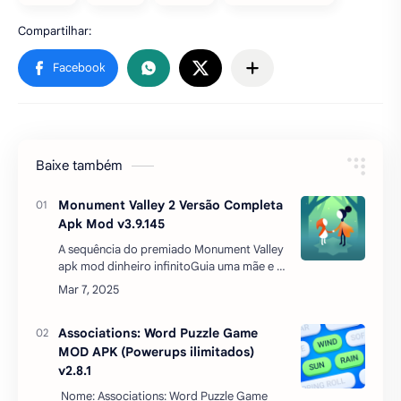
Baixe também
Monument Valley 2 Versão Completa
Apk Mod v3.9.145
A sequência do premiado Monument Valley
apk mod dinheiro infinitoGuia uma mãe e a
sua filha numa viagem através de
arquitetura mágica, descobrindo
passagens ilusórias e fabulosos p…
Associations: Word Puzzle Game
MOD APK (Powerups ilimitados)
v2.8.1
Nome: Associations: Word Puzzle Game
MOD APK Descrição: Você gosta de jogos
de palavras e quebra-cabeças lógicos? O
famoso …
Aventuras de Frozen (Dinheiro
Infinito) Apk Mod v47.01.02
Disney Frozen Adventures: Customize the
Kingdom APK MOD O mundo de Frozen apk
mod dinheiro infinito, da Disney, volta em