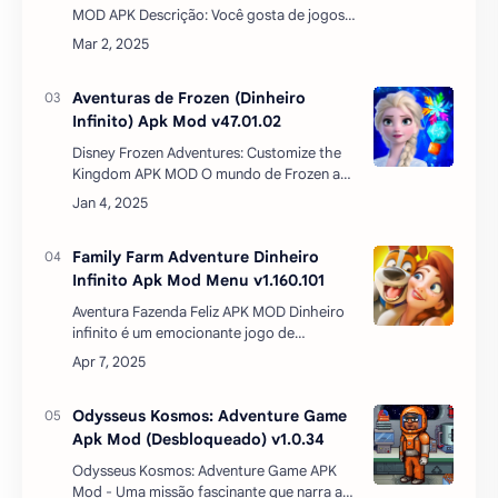
uma nova aventura emocionante de
combinar 3. Junte-se …
Family Farm Adventure Dinheiro
Infinito Apk Mod Menu v1.160.101
Aventura Fazenda Feliz APK MOD Dinheiro
infinito é um emocionante jogo de
exploração e fazenda!Faça as malas e
arregace suas mangas. Comece sua
jornada na Aventura Fazenda Fe…
Odysseus Kosmos: Adventure Game
Apk Mod (Desbloqueado) v1.0.34
Odysseus Kosmos: Adventure Game APK
Mod - Uma missão fascinante que narra as
aventuras de um astronauta cientista e seu
robô em uma nave espacial. Os
personagens principais, o astr…
Baixar Tile Family Apk Mod (Dinheiro
Infinito) v1.72.2
Baixar Tile Family Apk Mod (Dinheiro
Infinito) – Quebra-cabeça Viciante!Se você
gosta de jogos de quebra-cabeça
desafiadores e viciantes, Tile Family é uma