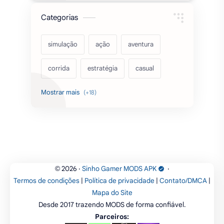
acarde
esportes
filmes
fps
IPTV
futebol
romance
mundo aberto
sobrevivência
luta
IA
educação
2026
‧
Sinho Gamer MODS APK
‧
©
Termos de condições
|
Política de privacidade
|
Contato/DMCA
|
emuladores
desenho
cartas
Mapa do Site
Desde 2017 trazendo MODS de forma confiável.
criatividade
artes
tabuleiro
Parceiros: