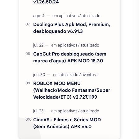
marca d'agua) APK MOD 18.7.0
ROBLOX MOD MENU
(Wallhack/Modo Fantasma/Super
Velocidade/ETC) v2.727.1199
CineVS+ Filmes e Séries MOD
(Sem Anúncios) APK v5.0
Categorias
simulação
ação
aventura
corrida
estratégia
casual