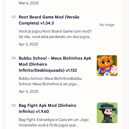
diversidade de jogos que prometem
proporcionar entretenimento ininterrupto.
No entanto, poucos se destacam com…
Root Board Game Mod (Versão
Completa) v1.34.3
Você já jogou Root Board Game com mod?
Se não, você está perdendo um dos jogos
de tabuleiro mais divertidos e estratégicos
que existem. Neste post, eu vou te contar
um pouco sobre …
Bubbu School - Meus Bichinhos Apk
Mod (Dinheiro
Infinito/Desbloqueado) v1.132
Bubbu School: Meus BichinhosBubbu
School: Meus Bichinhos é um jogo
encantador que leva as crianças a uma
aventura educativa com uma turma de
animais virtuais adoráveis. No mundo da…
Bag Fight Apk Mod (Dinheiro
Infinito) v1.9.60
Bag Fight: Estratégia e Caos em um Jogo
VicianteSe você é fã de jogos que