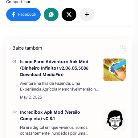
Baixe também
Island Farm Adventure Apk Mod
(Dinheiro Infinito) v2.06.05.5086
Download MediaFire
Aventura na Ilha da Fazenda: Uma
Experiência Agrícola MemorávelImersão no
Universo dos Jogos RuraisImagine um
refúgio da rotina diária, um local onde se
pode mergulhar em um mundo …
Incredibox Apk Mod (Versão
Completa) v0.8.1
Na era digital em que vivemos, somos
constantemente inundados por uma