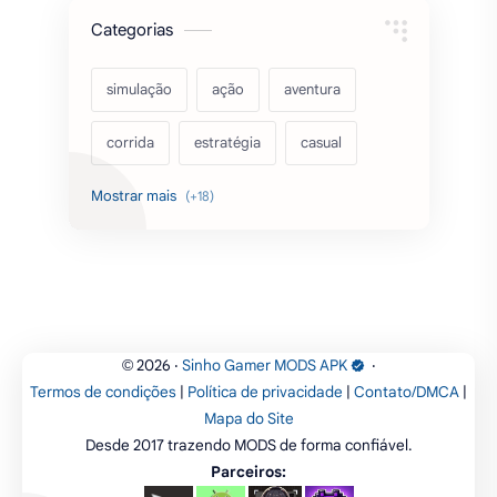
Categorias
simulação
ação
aventura
corrida
estratégia
casual
acarde
esportes
filmes
fps
IPTV
futebol
romance
mundo aberto
sobrevivência
luta
IA
educação
2026
‧
Sinho Gamer MODS APK
‧
©
Termos de condições
|
Política de privacidade
|
Contato/DMCA
|
emuladores
desenho
cartas
Mapa do Site
Desde 2017 trazendo MODS de forma confiável.
criatividade
artes
tabuleiro
Parceiros: