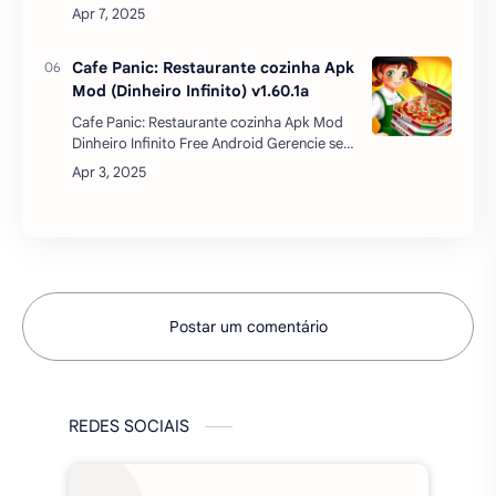
combinam estratégia e ação, Bag Fight é
uma experiência que você não pode perder.
Desenvolvido p…
Cafe Panic: Restaurante cozinha Apk
Mod (Dinheiro Infinito) v1.60.1a
Cafe Panic: Restaurante cozinha Apk Mod
Dinheiro Infinito Free Android Gerencie seu
próprio Cafeteria Restaurante e junte-se à
febre de cozinha. Crie novas receitas e
histórias, vi…
Postar um comentário
REDES SOCIAIS