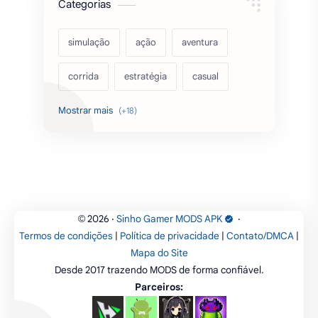
Categorias
simulação
ação
aventura
corrida
estratégia
casual
acarde
esportes
filmes
fps
IPTV
futebol
romance
mundo aberto
sobrevivência
luta
IA
educação
2026
‧
Sinho Gamer MODS APK
‧
©
Termos de condições
|
Política de privacidade
|
Contato/DMCA
|
emuladores
desenho
cartas
Mapa do Site
Desde 2017 trazendo MODS de forma confiável.
criatividade
artes
tabuleiro
Parceiros: