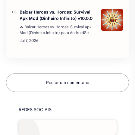
de bichinho virtual populares como Meu
Talking Tom 2 …
Baixar Heroes vs. Hordes: Survival
Apk Mod (Dinheiro Infinito) v10.0.0
🔥 Baixar Heroes vs. Hordes: Survival Apk
Mod (Dinheiro Infinito) para AndroidSe
você é fã de jogos de sobrevivência
recheados de ação e batalhas épicas
contra hordas de …
Postar um comentário
REDES SOCIAIS