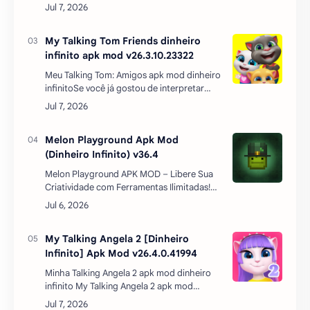
de munições e armas! * Roubo de carro! *
Jogabilidade emocionante: você está
esperando para a ma…
My Talking Tom Friends dinheiro
infinito apk mod v26.3.10.23322
Meu Talking Tom: Amigos apk mod dinheiro
infinitoSe você já gostou de interpretar
Tom, ele está de volta com alguns novos
amigos. Desfrute de um dos melhores
simuladores virtuais p…
Melon Playground Apk Mod
(Dinheiro Infinito) v36.4
Melon Playground APK MOD – Libere Sua
Criatividade com Ferramentas Ilimitadas!Se
você gosta de jogos sandbox que
permitem criar, experimentar e se divertir
sem limites, o…
My Talking Angela 2 [Dinheiro
Infinito] Apk Mod v26.4.0.41994
Minha Talking Angela 2 apk mod dinheiro
infinito My Talking Angela 2 apk mod
dinheiro infinito Outfit7, criadora de jogos