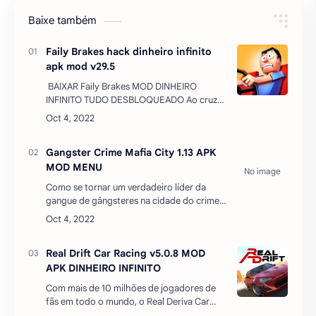
Baixe também
Faily Brakes hack dinheiro infinito
apk mod v29.5
BAIXAR Faily Brakes MOD DINHEIRO
INFINITO TUDO DESBLOQUEADO Ao cruzar
através das montanhas, entusiasta do carro
Phil Faily repente apresenta uma falha de
freio com…
Gangster Crime Mafia City 1.13 APK
MOD MENU
Como se tornar um verdadeiro líder da
gangue de gângsteres na cidade do crime?
A pergunta será respondida assim que você
se juntar ao Gangster Crime Mafia City
MOD APK. Este é um j…
Real Drift Car Racing v5.0.8 MOD
APK DINHEIRO INFINITO
Com mais de 10 milhões de jogadores de
fãs em todo o mundo, o Real Deriva Car
Racing é a mais realista deriva 3D simulação