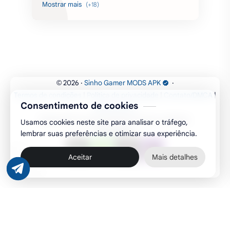
acarde
esportes
filmes
fps
IPTV
futebol
romance
mundo aberto
sobrevivência
luta
IA
educação
2026
‧
Sinho Gamer MODS APK
‧
©
Termos de condições
|
Política de privacidade
|
Contato/DMCA
|
emuladores
desenho
cartas
Consentimento de cookies
Mapa do Site
Desde 2017 trazendo MODS de forma confiável.
Usamos cookies neste site para analisar o tráfego,
criatividade
artes
tabuleiro
Parceiros:
lembrar suas preferências e otimizar sua experiência.
Aceitar
Mais detalhes