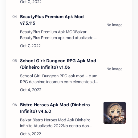
de corrida em dispositivos móveis, e ainda
assim fá…
BeautyPlus Premium Apk Mod
v7.5.115
BeautyPlus Premium Apk MODBaixar
BeautyPlus Premium apk mod atualizado
2022 – Primeiro, a razão pela qual escolhi o
BeautyPlus entre muitos editores de fotos
é porque gosto de self…
School Girl: Dungeon RPG Apk Mod
(Dinheiro Infinito) v1.06
School Girl: Dungeon RPG apk mod – é um
RPG de anime incomum com elementos do
gênero Slasher, no qual o personagem
principal é Yandere. O jogo acontece nas
masmorras da escola. O s…
Bistro Heroes Apk Mod (Dinheiro
Infinito) v4.6.0
Baixar Bistro Heroes Mod Apk Dinheiro
Infinito Atualizado 2022No centro dos
eventos estavam duas garotas que vivem
no mundo de fantasia mais perigoso e