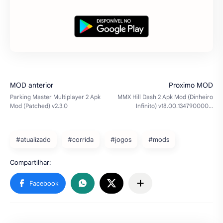
#atualizado
#corrida
#jogos
#mods