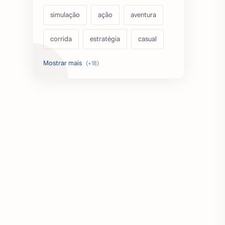
simulação
ação
aventura
corrida
estratégia
casual
acarde
esportes
filmes
fps
IPTV
futebol
romance
mundo aberto
sobrevivência
luta
IA
educação
emuladores
desenho
cartas
criatividade
artes
tabuleiro