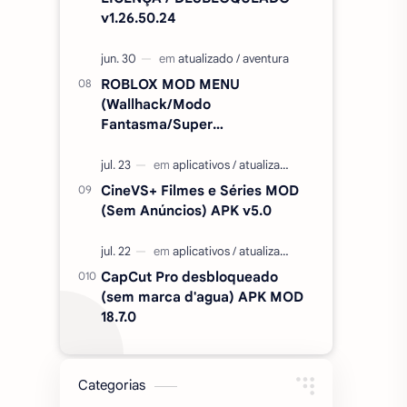
v1.26.50.24
ROBLOX MOD MENU
(Wallhack/Modo
Fantasma/Super
Velocidade/ETC) v2.727.1199
CineVS+ Filmes e Séries MOD
(Sem Anúncios) APK v5.0
CapCut Pro desbloqueado
(sem marca d'agua) APK MOD
18.7.0
Categorias