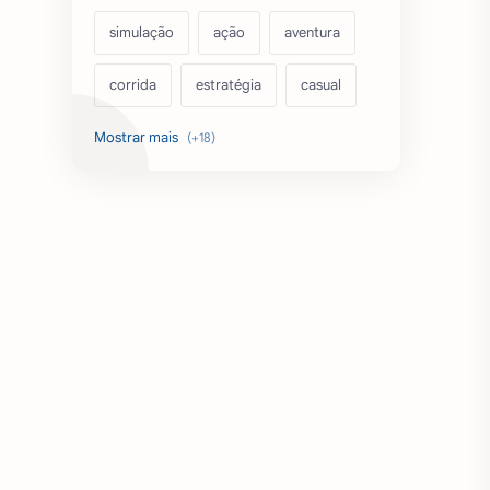
simulação
ação
aventura
corrida
estratégia
casual
acarde
esportes
filmes
fps
IPTV
futebol
romance
mundo aberto
sobrevivência
luta
IA
educação
emuladores
desenho
cartas
criatividade
artes
tabuleiro