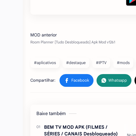
#aplicativos
#destaque
#IPTV
#mods
Baixe também
BEM TV MOD APK (FILMES /
SÉRIES / CANAIS Desbloqueado)