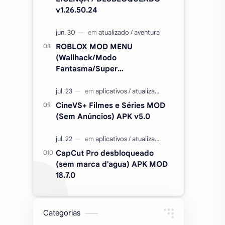
v1.26.50.24
ROBLOX MOD MENU
(Wallhack/Modo
Fantasma/Super
Velocidade/ETC) v2.727.1199
CineVS+ Filmes e Séries MOD
(Sem Anúncios) APK v5.0
CapCut Pro desbloqueado
(sem marca d'agua) APK MOD
18.7.0
Categorias