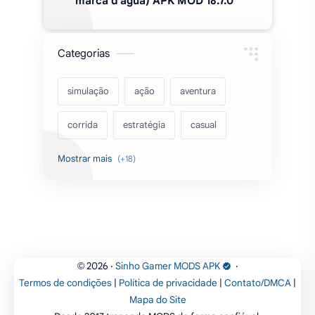
acarde
esportes
filmes
fps
IPTV
futebol
romance
mundo aberto
sobrevivência
luta
IA
educação
2026
‧
Sinho Gamer MODS APK
‧
©
Termos de condições
|
Política de privacidade
|
Contato/DMCA
|
emuladores
desenho
cartas
Mapa do Site
Desde 2017 trazendo MODS de forma confiável.
criatividade
artes
tabuleiro
Parceiros: