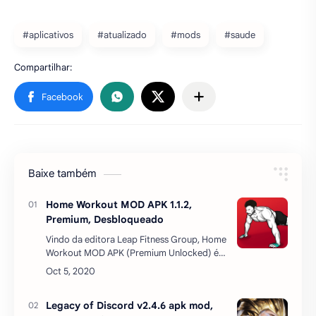
Baixe também
Home Workout MOD APK 1.1.2,
Premium, Desbloqueado
Vindo da editora Leap Fitness Group, Home
Workout MOD APK (Premium Unlocked) é
um aplicativo de fitness para todos. Este
aplicativo está sendo lançado atualmente
em ambas as …
Legacy of Discord v2.4.6 apk mod,
Dinheiro Infinito
Legacy of Discord-FuriousWings é um RPG
de ação lindo e viciante com ênfase na
cooperação e PvP. Os jogadores aguardam
aventuras épicas, eventos incríveis,
batalhas com chefe…
BLEACH VS NARUTO MUGEN v
5.2.0.2 apk mod, 153 Personagens
Quem é o herói mais poderoso dos animes: