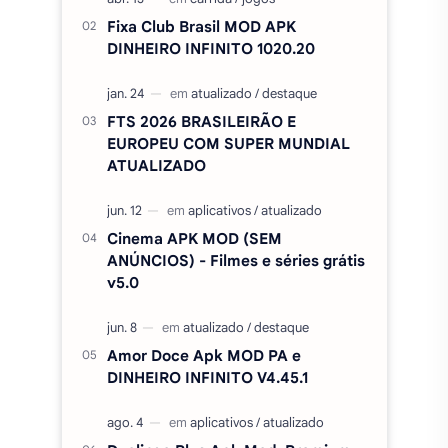
Cinema APK MOD (SEM
ANÚNCIOS) - Filmes e séries grátis
v5.0
Amor Doce Apk MOD PA e
DINHEIRO INFINITO V4.45.1
Duolingo Plus Apk Mod, Premium,
desbloqueado v6.91.3
Minecraft PE APK MOD SEM
LICENÇA / DESBLOQUEADO
v1.26.50.24