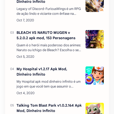
Naruto ou Ichigo de Bleach? Escolha o seu
herói favorito e use os poderes especiais
para derrotar os rivais em combates de 2
rondas. …
My Hospital v1.2.17 Apk Mod,
Dinheiro Infinito
My Hospital apk mod dinheiro infinito é um
jogo em que você tem que assumir o
controle de todo um centro médico e
tentar transformá-lo em uma instituição
popular. Para fazer …
Talking Tom Blast Park v1.0.2.164 Apk
Mod, Dinheiro Infinito
Talking Tom Blast Park apk mod dinheiro
infinito você conhecerá seu herói favorito,
que salvará o parque temático dos truques
de guaxinins malvados que sonham em
conquistar t…
Os Caçadores de Lendas apk mod
v1.0
Em uma cidade no interior do Paraná, um
grupo de amigos apaixonados por