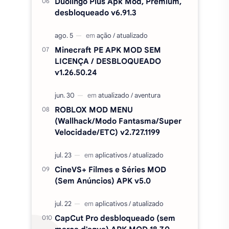
ROBLOX MOD MENU
(Wallhack/Modo Fantasma/Super
Velocidade/ETC) v2.727.1199
CineVS+ Filmes e Séries MOD
(Sem Anúncios) APK v5.0
CapCut Pro desbloqueado (sem
marca d'agua) APK MOD 18.7.0
Categorias
simulação
ação
aventura
corrida
estratégia
casual