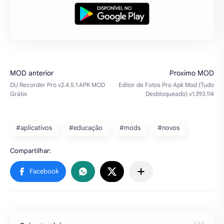
#aplicativos
#educação
#mods
#novos