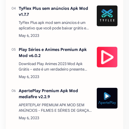
versão de Kuza…
TyFlex Plus sem anúncios Apk Mod
v1.7.7
TyFlex Plus apk mod sem anúncios é um
aplicativo que você pode baixar grátis e
assistir filmes e séries grátis para
android.Com ele não há limites.Os
melhores momentos, em casa, as…
Play Séries e Animes Premium Apk
Mod v6.0.2
Download Play Animes 2023 Mod Apk
Grátis – este é um verdadeiro presente
para todos os fãs de anime que desejam
encontrar uma aplicação universal e
funcional que os poupe da …
ApertePlay Premium Apk Mod
mediafire v2.2.9
APERTEPLAY PREMIUM APK MOD SEM
ANÚNCIOS - FILMES E SÉRIES DE GRAÇA
ApertePlay Premium apk mod atualizado
via mediafire – que tal assistir todas suas
séries e filmes favoritos …