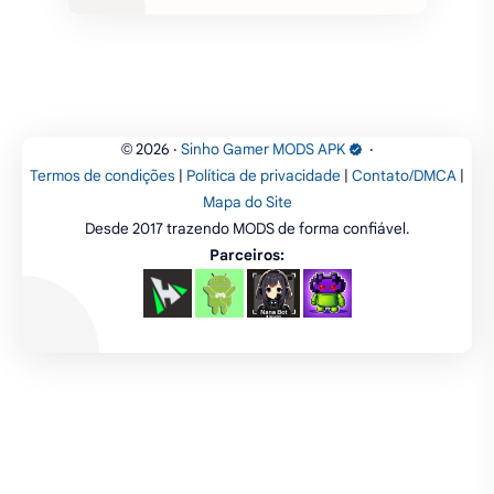
fps
IPTV
futebol
romance
mundo aberto
sobrevivência
luta
IA
educação
2026
‧
Sinho Gamer MODS APK
‧
©
Termos de condições
|
Política de privacidade
|
Contato/DMCA
|
emuladores
desenho
cartas
Mapa do Site
Desde 2017 trazendo MODS de forma confiável.
criatividade
artes
tabuleiro
Parceiros: