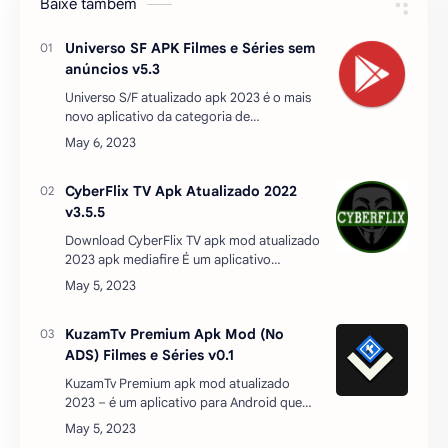
Baixe também
Universo SF APK Filmes e Séries sem
anúncios v5.3
Universo S/F atualizado apk 2023 é o mais
novo aplicativo da categoria de
entretenimento, o qual te proporciona
assistir a diversas séries e filmes sem custos
mensais. Is…
CyberFlix TV Apk Atualizado 2022
v3.5.5
Download CyberFlix TV apk mod atualizado
2023 apk mediafire É um aplicativo
gratuito de streaming de séries de TV feito
pela Cybercrime Media. A CyberFlix TV
oferece str…
KuzamTv Premium Apk Mod (No
ADS) Filmes e Séries v0.1
KuzamTv Premium apk mod atualizado
2023 – é um aplicativo para Android que
está disponível em nossa loja. Você pode
baixar todas as versões, incluindo qualquer