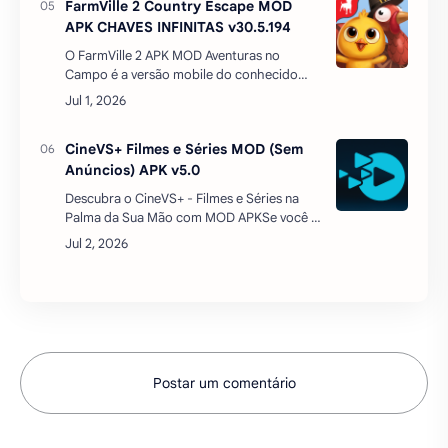
Então você precisa conhecer o aplicativo
Smart Play, o…
CineVizzo – Filmes & Séries MOD
APK (Sem Anúncios) v5.7.2
CARACTERÍSTICAS DO MOD:SEM
ANÚNCIOSCOMO INSTALARBAIXE O MOD
APK ABAIXODESINSTALE O APLICATIVO DO
SEU CELULARINSTALE O MOD APK QUE
VOCÊ BAIXOUSE PEDIR PARA ATIVAR
FarmVille 2 Country Escape MOD
FONTES DES…
APK CHAVES INFINITAS v30.5.194
O FarmVille 2 APK MOD Aventuras no
Campo é a versão mobile do conhecido
FarmVille 2 disponível no Facebook.
Comparado com a primeira versão, ele
possui não apenas gráficos tot…
CineVS+ Filmes e Séries MOD (Sem
Anúncios) APK v5.0
Descubra o CineVS+ - Filmes e Séries na
Palma da Sua Mão com MOD APKSe você é
apaixonado por filmes e séries, o CineVS+ é
o aplicativo perfeito para transformar sua