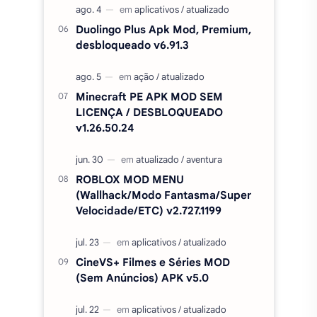
Cinema APK MOD (SEM
ANÚNCIOS) - Filmes e séries grátis
v5.0
Amor Doce Apk MOD PA e
DINHEIRO INFINITO V4.45.1
Duolingo Plus Apk Mod, Premium,
desbloqueado v6.91.3
Minecraft PE APK MOD SEM
LICENÇA / DESBLOQUEADO
v1.26.50.24
ROBLOX MOD MENU