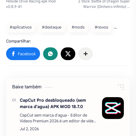
#aplicativos
#destaque
#mods
#novos