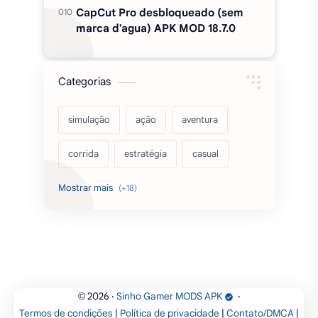
(Wallhack/Modo Fantasma/Super
Velocidade/ETC) v2.727.1199
CineVS+ Filmes e Séries MOD
(Sem Anúncios) APK v5.0
CapCut Pro desbloqueado (sem
marca d'agua) APK MOD 18.7.0
Categorias
simulação
ação
aventura
corrida
estratégia
casual
acarde
esportes
filmes