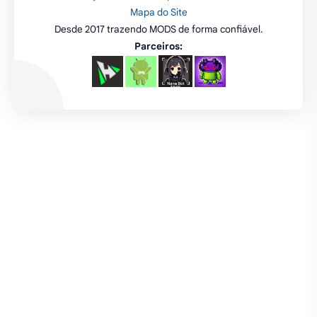
fps
IPTV
futebol
romance
mundo aberto
sobrevivência
luta
IA
educação
2026
‧
Sinho Gamer MODS APK
‧
©
Termos de condições
|
Política de privacidade
|
Contato/DMCA
|
emuladores
desenho
cartas
Mapa do Site
Desde 2017 trazendo MODS de forma confiável.
criatividade
artes
tabuleiro
Parceiros: