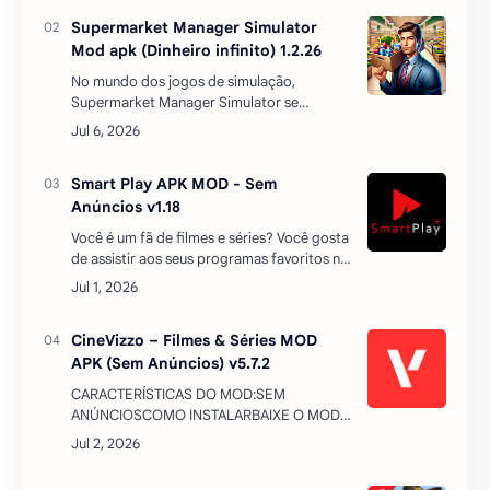
Baixe também
CapCut Pro desbloqueado (sem
marca d'agua) APK MOD 18.7.0
CapCut sem marca d'agua - Editor de
Vídeos Premium 2026 é um editor de vídeo
repleto de recursos para dispositivos
Android que facilita a pós-produção de
suas criações a…
Supermarket Manager Simulator
Mod apk (Dinheiro infinito) 1.2.26
No mundo dos jogos de simulação,
Supermarket Manager Simulator se
destaca como uma experiência imersiva
que permite aos jogadores mergulhar na
gestão de um supermercado. Este jogo …
Smart Play APK MOD - Sem
Anúncios v1.18
Você é um fã de filmes e séries? Você gosta
de assistir aos seus programas favoritos no
conforto da sua casa, sem pagar nada?