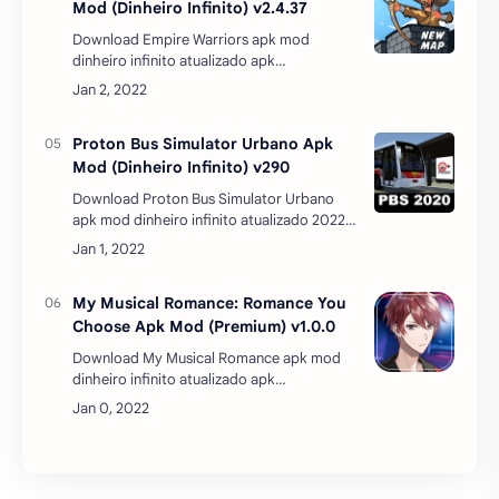
apk mod dinheiro infinito atualizado 2022
apk mediafire Bem vindo ao Proton Bus
Urbano!Esta é a versão clássica focada em
ônibus urb…
My Musical Romance: Romance You
Choose Apk Mod (Premium) v1.0.0
Download My Musical Romance apk mod
dinheiro infinito atualizado apk
mediafire Você vai reviver a companhia
musical que lhe deu os sonhos de se tornar
uma atriz ... mas …
Postar um comentário
REDES SOCIAIS