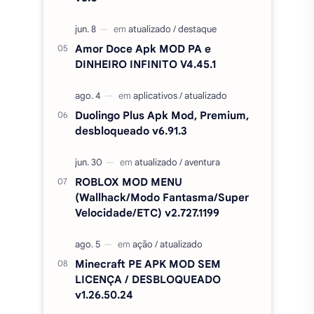
desbloqueado v6.91.3
ROBLOX MOD MENU
(Wallhack/Modo Fantasma/Super
Velocidade/ETC) v2.727.1199
Minecraft PE APK MOD SEM
LICENÇA / DESBLOQUEADO
v1.26.50.24
CineVS+ Filmes e Séries MOD
(Sem Anúncios) APK v5.0
CapCut Pro desbloqueado (sem
marca d'agua) APK MOD 18.7.0