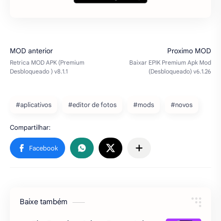
#aplicativos
#editor de fotos
#mods
#novos
Baixe também
The Escapists: Prison Escape Apk
Mod (Dinheiro Infinito) v626294
The Escapists: Prison Escape Apk Mod apk
mod atualizado para android – Se você
está tentando encontrar um jogo que não
seja muito difícil de jogar, mas que ainda
lhe dê uma s…
FarmVille 3 – Animals Apk Mod
Dinheiro Infinito 1.13.21377