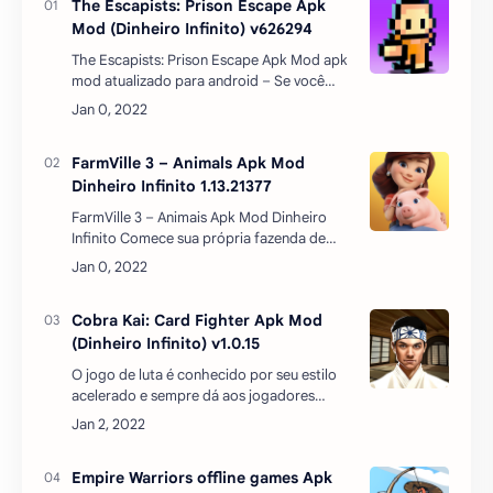
FarmVille 3 – Animais Apk Mod Dinheiro
Infinito Comece sua própria fazenda de
animais, os reproduzindo e construindo um
lugar próspero! Você constrói a fazenda e
então decide…
Cobra Kai: Card Fighter Apk Mod
(Dinheiro Infinito) v1.0.15
O jogo de luta é conhecido por seu estilo
acelerado e sempre dá aos jogadores
momentos de suspense e emoção. Mas
poucas pessoas sabem que podem
combiná-lo com o gênero de car…
Empire Warriors offline games Apk
Mod (Dinheiro Infinito) v2.4.37
Download Empire Warriors apk mod
dinheiro infinito atualizado apk
mediafire Lute contra inimigos poderosos
com suas estratégias sábias! Lidere seus
poderosos heróis e pr…
Proton Bus Simulator Urbano Apk
Mod (Dinheiro Infinito) v290
Download Proton Bus Simulator Urbano