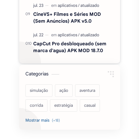
Categorias
simulação
ação
aventura
corrida
estratégia
casual
acarde
esportes
filmes
fps
IPTV
futebol
romance
mundo aberto
sobrevivência
luta
IA
educação
2026
‧
Sinho Gamer MODS APK
‧
©
Termos de condições
|
Política de privacidade
|
Contato/DMCA
|
emuladores
desenho
cartas
Mapa do Site
Desde 2017 trazendo MODS de forma confiável.
criatividade
artes
tabuleiro