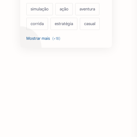
simulação
ação
aventura
corrida
estratégia
casual
acarde
esportes
filmes
fps
IPTV
futebol
romance
mundo aberto
sobrevivência
luta
IA
educação
emuladores
desenho
cartas
criatividade
artes
tabuleiro