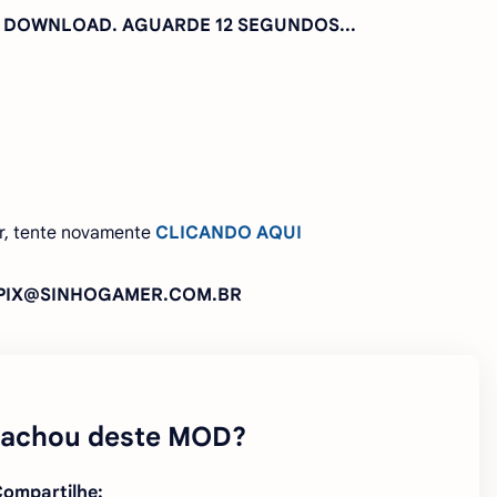
A DOWNLOAD. AGUARDE
10 SEGUNDOS...
r, tente novamente
CLICANDO AQUI
: PIX@SINHOGAMER.COM.BR
 achou deste MOD?
ompartilhe: