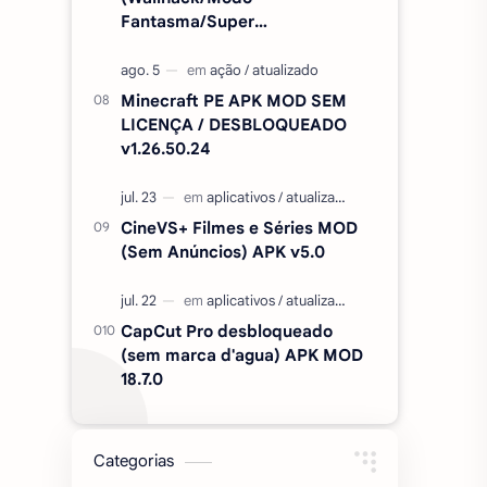
Fantasma/Super
Velocidade/ETC) v2.727.1199
Minecraft PE APK MOD SEM
LICENÇA / DESBLOQUEADO
v1.26.50.24
CineVS+ Filmes e Séries MOD
(Sem Anúncios) APK v5.0
CapCut Pro desbloqueado
(sem marca d'agua) APK MOD
18.7.0
Categorias